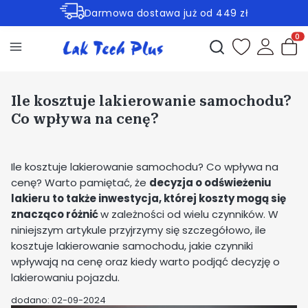
Darmowa dostawa już od 449 zł
Rabaty -30% na wybrane produkty
Otwórz wyszukiwark
Produ
Ile kosztuje lakierowanie samochodu?
Co wpływa na cenę?
Ile kosztuje lakierowanie samochodu? Co wpływa na
cenę? Warto pamiętać, że
decyzja o odświeżeniu
lakieru to także inwestycja, której koszty mogą się
znacząco różnić
w zależności od wielu czynników. W
niniejszym artykule przyjrzymy się szczegółowo, ile
kosztuje lakierowanie samochodu, jakie czynniki
wpływają na cenę oraz kiedy warto podjąć decyzję o
lakierowaniu pojazdu.
dodano: 02-09-2024