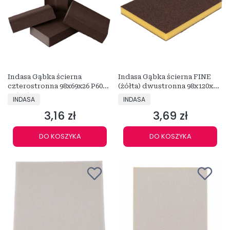
Indasa Gąbka ścierna
Indasa Gąbka ścierna FINE
czterostronna 98x69x26 P60
(żółta) dwustronna 98x120x13
476246
595107
PRODUCENT
PRODUCENT
INDASA
INDASA
3,16 zł
3,69 zł
Cena
Cena
DO KOSZYKA
DO KOSZYKA