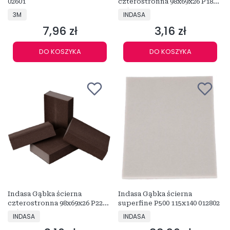
02601
czterostronna 98x69x26 P180
476291
PRODUCENT
PRODUCENT
3M
INDASA
7,96 zł
3,16 zł
Cena
Cena
DO KOSZYKA
DO KOSZYKA
Indasa Gąbka ścierna
Indasa Gąbka ścierna
czterostronna 98x69x26 P220
superfine P500 115x140 012802
476307
PRODUCENT
PRODUCENT
INDASA
INDASA