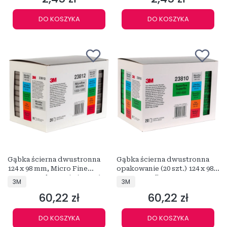
DO KOSZYKA
DO KOSZYKA
Gąbka ścierna dwustronna
Gąbka ścierna dwustronna
124 x 98 mm, Micro Fine
opakowanie (20 szt.) 124 x 98
SZARA opakowanie (20szt.)
mm Super fine ZIELONA
PRODUCENT
PRODUCENT
3M
3M
P1000-P1200
P500-P600
60,22 zł
60,22 zł
Cena
Cena
DO KOSZYKA
DO KOSZYKA