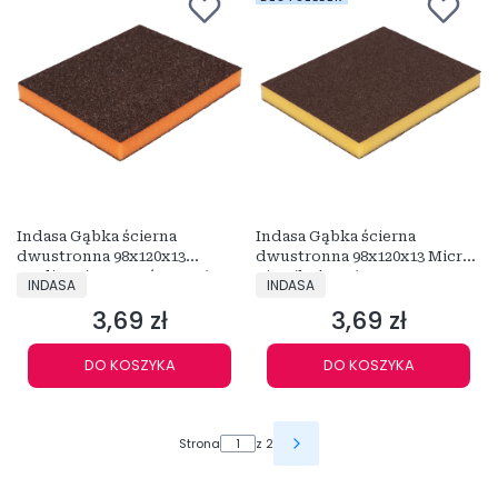
Indasa Gąbka ścierna
Indasa Gąbka ścierna
dwustronna 98x120x13
dwustronna 98x120x13 Micro
Medium (pomarańczowa)
Fine (beżowa)
PRODUCENT
PRODUCENT
INDASA
INDASA
3,69 zł
3,69 zł
Cena
Cena
DO KOSZYKA
DO KOSZYKA
Strona
z 2