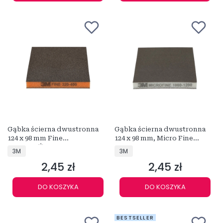
Gąbka ścierna dwustronna
Gąbka ścierna dwustronna
124 x 98 mm Fine
124 x 98 mm, Micro Fine
POMARAŃCZOWA P320-P400
SZARA P1000-P1200
PRODUCENT
PRODUCENT
3M
3M
2,45 zł
2,45 zł
Cena
Cena
DO KOSZYKA
DO KOSZYKA
BESTSELLER