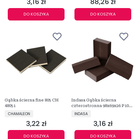
3,16 zł
88,26 zł
Cena
Cena
DO KOSZYKA
DO KOSZYKA
Gąbka ścierna fine 805 CH
Indasa Gąbka ścierna
48051
czterostronna 98x69x26 P100
476260
PRODUCENT
PRODUCENT
CHAMALEON
INDASA
3,22 zł
3,16 zł
Cena
Cena
DO KOSZYKA
DO KOSZYKA