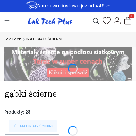
Darmowa dostawa już od 449 zł
Rabaty -30% na wybrane produkty
Otwórz wyszukiwark
Produ
Lak Tech
MATERIAŁY ŚCIERNE
gąbki ścierne
Produkty:
28
MATERIAŁY ŚCIERNE