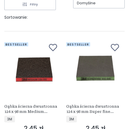
Domyślne
Filtry
Sortowanie:
BESTSELLER
BESTSELLER
Gąbka ścierna dwustronna
Gąbka ścierna dwustronna
124 x 98 mm Medium
124 x 98 mm Super fine
CZERWONA P120-P180
ZIELONA P500-P600
PRODUCENT
PRODUCENT
3M
3M
2,45 zł
2,45 zł
Cena
Cena