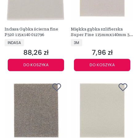
Indasa Gąbka ścierna fine
Miękka gąbka szlifierska
P320 115x140 012796
Super Fine 115mmx140mm 3M
03810
PRODUCENT
PRODUCENT
INDASA
3M
88,26 zł
7,96 zł
Cena
Cena
DO KOSZYKA
DO KOSZYKA