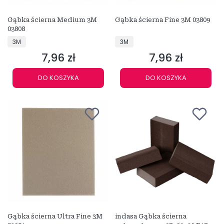
Gąbka ścierna Medium 3M
Gąbka ścierna Fine 3M 03809
03808
PRODUCENT
PRODUCENT
3M
3M
7,96 zł
7,96 zł
Cena
Cena
DO KOSZYKA
DO KOSZYKA
Gąbka ścierna Ultra Fine 3M
indasa Gąbka ścierna