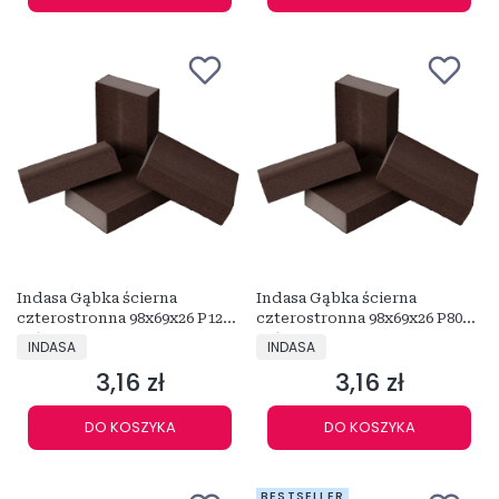
Indasa Gąbka ścierna
Indasa Gąbka ścierna
czterostronna 98x69x26 P120
czterostronna 98x69x26 P80
476277
476253
PRODUCENT
PRODUCENT
INDASA
INDASA
3,16 zł
3,16 zł
Cena
Cena
DO KOSZYKA
DO KOSZYKA
BESTSELLER