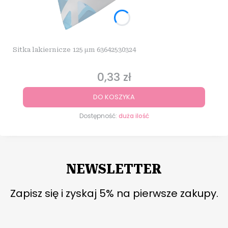
Sitka lakiernicze 125 µm 63642530324
0,33 zł
Cena
DO KOSZYKA
Dostępność:
duża ilość
NEWSLETTER
Zapisz się i zyskaj 5% na pierwsze zakupy.