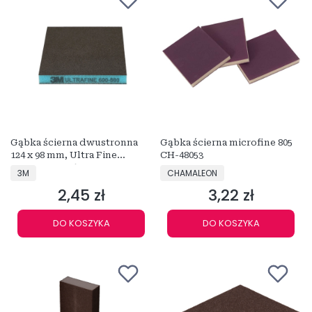
Gąbka ścierna dwustronna
Gąbka ścierna microfine 805
124 x 98 mm, Ultra Fine
CH-48053
NIEBIESKA P600-P800
PRODUCENT
PRODUCENT
3M
CHAMALEON
2,45 zł
3,22 zł
Cena
Cena
DO KOSZYKA
DO KOSZYKA