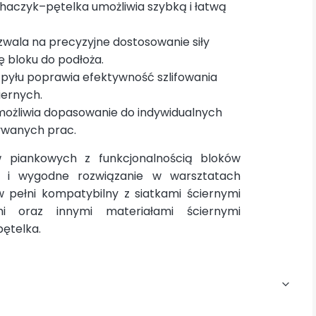
aczyk–pętelka umożliwia szybką i łatwą
wala na precyzyjne dostosowanie siły
ę bloku do podłoża.
 pyłu poprawia efektywność szlifowania
iernych.
możliwia dopasowanie do indywidualnych
nywanych prac.
w piankowych z funkcjonalnością bloków
e i wygodne rozwiązanie w warsztatach
 w pełni kompatybilny z siatkami ściernymi
i oraz innymi materiałami ściernymi
ętelka.