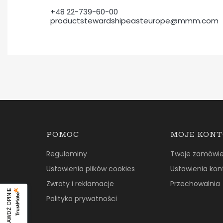
+48 22-739-60-00
productstewardshipeasteurope@mmm.com
Linki w stopce
POMOC
MOJE KON
Regulaminy
Twoje zamówie
Ustawienia plików cookies
Ustawienia kon
Zwroty i reklamacje
Przechowalnia
SPRAWDŹ OPINIE
Polityka prywatności