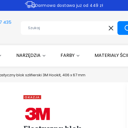
Darmowa dostawa już od 449 zł
Rabaty -30% na wybrane produkty
7 435
Wyczyść
NARZĘDZIA
FARBY
MATERIAŁY ŚC
astyczny blok szlifierski 3M Hookit, 406 x 67 mm
OKAZJA
Etykiety