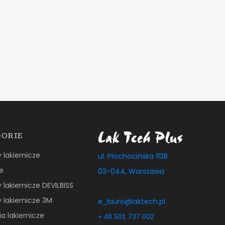
GORIE
y lakiernicze
ul. Płochocińska 113B
e
03-044, Warszawa
y lakiernicze DEVILBISS
y lakiernicze 3M
e_biuro@laktech.pl
a lakiernicze
+ 48 501 737 002