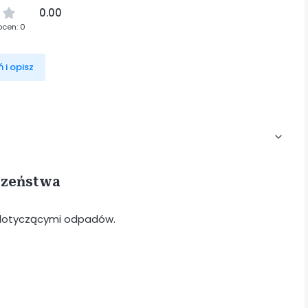
0.00
ocen: 0
 i opisz
eczeństwa
i dotyczącymi odpadów.