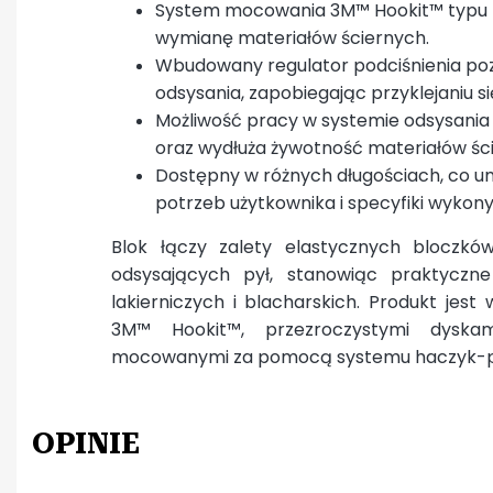
System mocowania 3M™ Hookit™ typu h
wymianę materiałów ściernych.
Wbudowany regulator podciśnienia poz
odsysania, zapobiegając przyklejaniu si
Możliwość pracy w systemie odsysania
oraz wydłuża żywotność materiałów śc
Dostępny w różnych długościach, co u
potrzeb użytkownika i specyfiki wyko
Blok łączy zalety elastycznych bloczkó
odsysających pył, stanowiąc praktyczn
lakierniczych i blacharskich. Produkt jest
3M™ Hookit™, przezroczystymi dyskam
mocowanymi za pomocą systemu haczyk-p
OPINIE