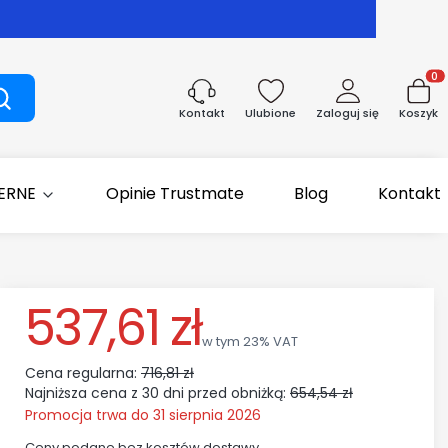
Produk
Szukaj
Ulubione
Zaloguj się
Koszyk
Kontakt
IERNE
Opinie Trustmate
Blog
Kontakt
537,61 zł
w tym 23% VAT
w tym
23%
VAT
Cena regularna:
716,81 zł
Najniższa cena z 30 dni przed obniżką:
654,54 zł
Promocja trwa do 31 sierpnia 2026
Ceny podane bez kosztów dostawy.