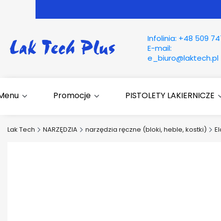
Infolinia:
+48 509 74
E-mail:
e_biuro@laktech.pl
Menu
Promocje
PISTOLETY LAKIERNICZE
Lak Tech
NARZĘDZIA
narzędzia ręczne (bloki, heble, kostki)
El