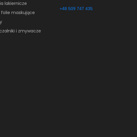
a lakiernicze
+48 509 747 435
 folie maskujące
y
czalniki i zmywacze