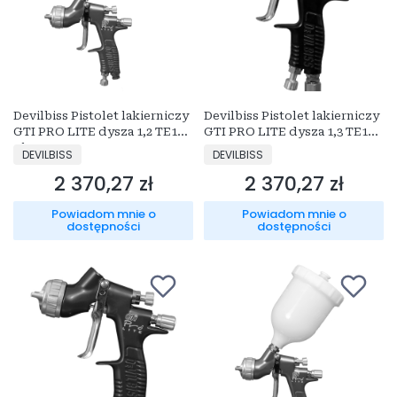
Devilbiss Pistolet lakierniczy
Devilbiss Pistolet lakierniczy
GTI PRO LITE dysza 1,2 TE10
GTI PRO LITE dysza 1,3 TE10
Złoty
Czarny Mat
PRODUCENT
PRODUCENT
DEVILBISS
DEVILBISS
2 370,27 zł
2 370,27 zł
Cena
Cena
Powiadom mnie o
Powiadom mnie o
dostępności
dostępności