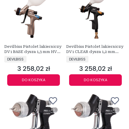
Devilbiss Pistolet lakierniczy
Devilbiss Pistolet lakierniczy
DV1 BASE dysza 1,3 mm HVLP
DV1 CLEAR dysza 1,2 mm
SZARY
CZARNY
PRODUCENT
PRODUCENT
DEVILBISS
DEVILBISS
3 258,02 zł
3 258,02 zł
Cena
Cena
DO KOSZYKA
DO KOSZYKA