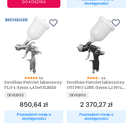
DO KOSZYKA
dostępności
BESTSELLER
5.0
4.0
Devilbiss Pistolet lakierniczy
Devilbiss Pistolet lakierniczy
FLG 5 dysza 1,4 DeVILBISS
GTI PRO LINE dysza 1,2 HV25
Niebieski
PRODUCENT
PRODUCENT
DEVILBISS
DEVILBISS
850,64 zł
2 370,27 zł
Cena
Cena
Powiadom mnie o
Powiadom mnie o
dostępności
dostępności