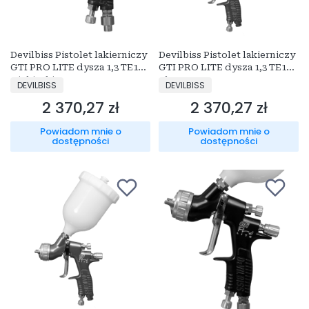
Devilbiss Pistolet lakierniczy
Devilbiss Pistolet lakierniczy
GTI PRO LITE dysza 1,3 TE10
GTI PRO LITE dysza 1,3 TE10
Niebieski
Złoty
PRODUCENT
PRODUCENT
DEVILBISS
DEVILBISS
2 370,27 zł
2 370,27 zł
Cena
Cena
Powiadom mnie o
Powiadom mnie o
dostępności
dostępności