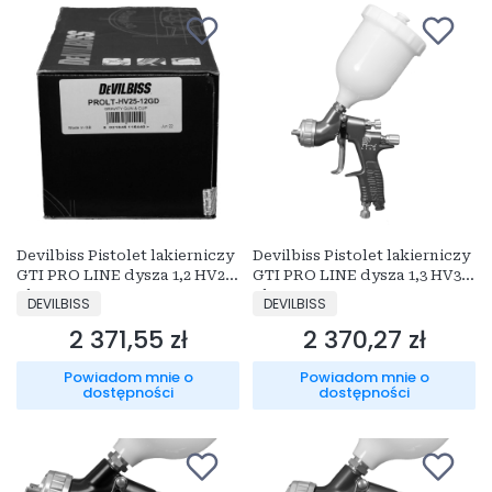
Devilbiss Pistolet lakierniczy
Devilbiss Pistolet lakierniczy
GTI PRO LINE dysza 1,2 HV25
GTI PRO LINE dysza 1,3 HV30
Złoty
Złoty
PRODUCENT
PRODUCENT
DEVILBISS
DEVILBISS
2 371,55 zł
2 370,27 zł
Cena
Cena
Powiadom mnie o
Powiadom mnie o
dostępności
dostępności