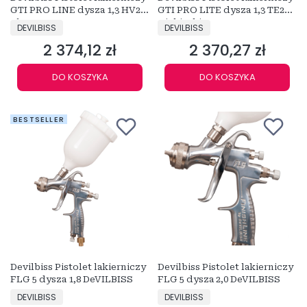
GTI PRO LINE dysza 1,3 HV25
GTI PRO LITE dysza 1,3 TE20
Złoty
Niebieski
PRODUCENT
PRODUCENT
DEVILBISS
DEVILBISS
2 374,12 zł
2 370,27 zł
Cena
Cena
DO KOSZYKA
DO KOSZYKA
BESTSELLER
Devilbiss Pistolet lakierniczy
Devilbiss Pistolet lakierniczy
FLG 5 dysza 1,8 DeVILBISS
FLG 5 dysza 2,0 DeVILBISS
PRODUCENT
PRODUCENT
DEVILBISS
DEVILBISS