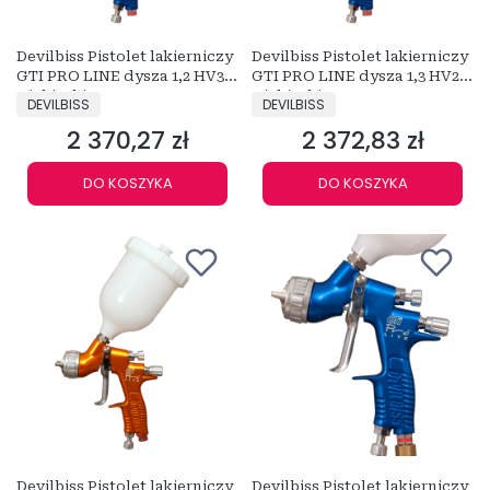
Devilbiss Pistolet lakierniczy
Devilbiss Pistolet lakierniczy
GTI PRO LINE dysza 1,2 HV30
GTI PRO LINE dysza 1,3 HV25
Niebieski
Niebieski
PRODUCENT
PRODUCENT
DEVILBISS
DEVILBISS
2 370,27 zł
2 372,83 zł
Cena
Cena
DO KOSZYKA
DO KOSZYKA
Devilbiss Pistolet lakierniczy
Devilbiss Pistolet lakierniczy