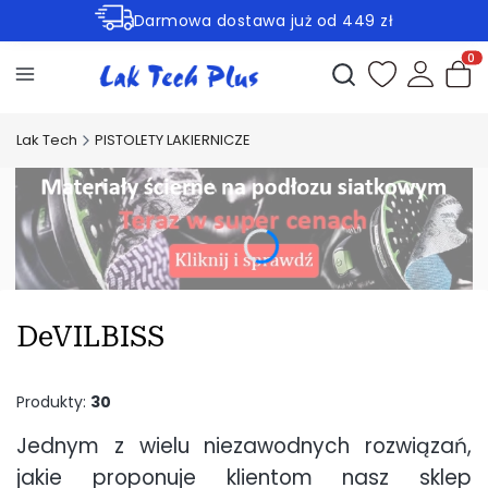
Darmowa dostawa już od 449 zł
Rabaty -30% na wybrane produkty
Otwórz wyszukiwark
Produ
Lak Tech
PISTOLETY LAKIERNICZE
DeVILBISS
Produkty:
30
Jednym z wielu niezawodnych rozwiązań,
jakie proponuje klientom nasz sklep