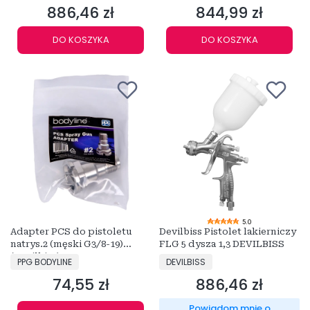
886,46 zł
844,99 zł
Cena
Cena
DO KOSZYKA
DO KOSZYKA
5.0
Adapter PCS do pistoletu
Devilbiss Pistolet lakierniczy
natrys.2 (męski G3/8-19)
FLG 5 dysza 1,3 DEVILBISS
(Devilbiss)
PRODUCENT
PRODUCENT
PPG BODYLINE
DEVILBISS
74,55 zł
886,46 zł
Cena
Cena
Powiadom mnie o