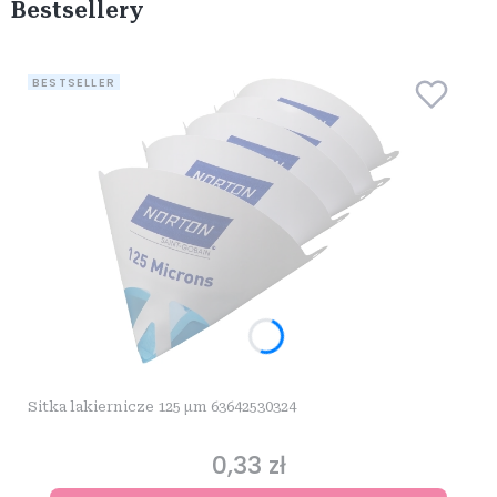
Bestsellery
BESTSELLER
Sitka lakiernicze 125 µm 63642530324
0,33 zł
Cena