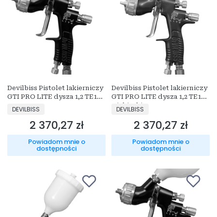
Devilbiss Pistolet lakierniczy
Devilbiss Pistolet lakierniczy
GTI PRO LITE dysza 1,2 TE10
GTI PRO LITE dysza 1,2 TE10
Czarny Mat
Niebieski
PRODUCENT
PRODUCENT
DEVILBISS
DEVILBISS
2 370,27 zł
2 370,27 zł
Cena
Cena
Powiadom mnie o
Powiadom mnie o
dostępności
dostępności