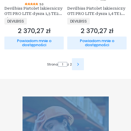
5.0
Devilbiss Pistolet lakierniczy
Devilbiss Pistolet lakierniczy
GTI PRO LITE dysza 1,3 TE20
GTI PRO LITE dysza 1,4 TE10
Złoty
Czarny Mat
PRODUCENT
PRODUCENT
DEVILBISS
DEVILBISS
2 370,27 zł
2 370,27 zł
Cena
Cena
Powiadom mnie o
Powiadom mnie o
dostępności
dostępności
Strona
z 2