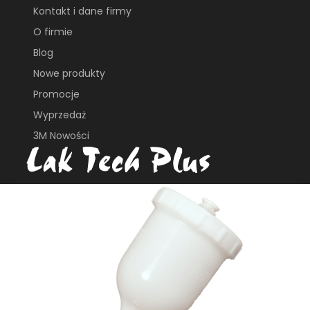
Kontakt i dane firmy
O firmie
Blog
Nowe produkty
Promocje
Wyprzedaż
3M Nowości
ul. Płochocińska 113B
03-044, Warszawa
e_biuro@laktech.pl
+ 48 501 737 002
+48 509 747 435