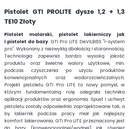
Pistolet GTI PROLITE dysze 1,2 + 1,3
TE10 Złoty
Pistolet malarski
,
pistolet lakierniczy
jak
i
pistolet do bazy
. GTi Pro LITE DeVILBISS "i-system
pro". Wykonany z niezwykłą dbałością i starannością.
Technologia zapewnia bardzo wysoką jakość
produktu oraz świetne walory użytkowe, min.
podczas czyszczenia po użyciu produktów
konwencjonalnych oraz wodorozcieńczalnych.
Projekt pistoletu GTi Pro LITE to nowy pomysł, w
którym fundamentalną rolę odegrała technika
aplikacji produktów oraz ergonomia. Spust i uchwyt
pistoletu zostały odpowiednio zaprojektowane tak, a
by lakiernik podczas pracy miał jak najlepszy
komfort lakierowania. GTi Pro LITE przeznaczony jest
do bazy (konwencjonalnej/wodnej) jak również