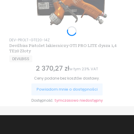
Kod produktu
DEV-PROLT-GTE20-14Z
Devilbiss Pistolet lakierniczy GTI PRO LITE dysza 1,4
TE20 Złoty
PRODUCENT
DEVILBISS
2 370,27 zł
Cena brutto
w tym
23%
VAT
Ceny podane bez kosztów dostawy.
Powiadom mnie o dostępności
Dostępność:
tymczasowo niedostępny