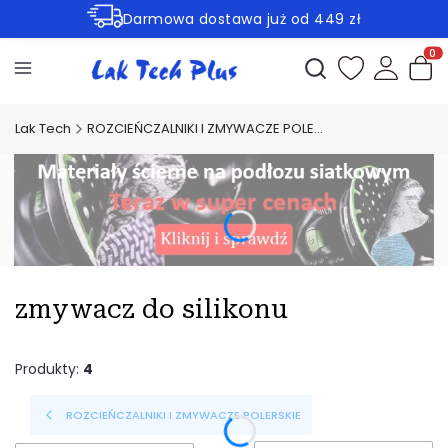
Darmowa dostawa już od 449 zł
Rabaty -30% na wybrane produkty
Otwórz wyszukiwark
Produ
Lak Tech
ROZCIEŃCZALNIKI I ZMYWACZE POLERSKIE
zmywacz do silikonu
Produkty:
4
ROZCIEŃCZALNIKI I ZMYWACZE POLERSKIE