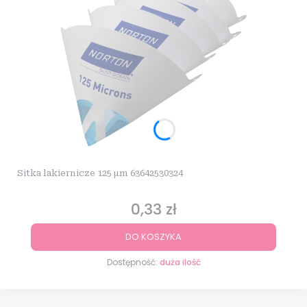
Sitka lakiernicze 125 µm 63642530324
0,33 zł
Cena
DO KOSZYKA
Dostępność:
duża ilość