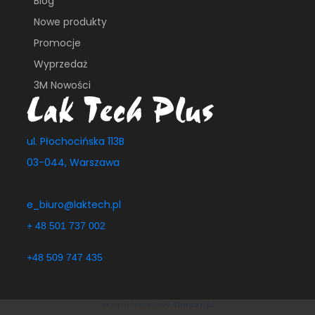
Blog
Nowe produkty
Promocje
Wyprzedaż
3M Nowości
ul. Płochocińska 113B
03-044, Warszawa
e_biuro@laktech.pl
+ 48 501 737 002
+48 509 747 435
Sklep internetowy
Shoper.pl