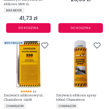
silikonu 3600 1L
PRODUCENT
MAX MEYER
41,73 zł
Cena
DO KOSZYKA
DO KOSZYKA
BESTSELLER
5.0
Zmywacz silikonowy 5L
Zmywacz silikonu spray
Chamaleon 13508
500ml Chamaleon
PRODUCENT
PRODUCENT
CHAMALEON
CHAMALEON