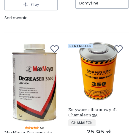
Domyślne
Filtry
Sortowanie:
BESTSELLER
Zmywacz silikonowy 1L
Chamaleon 350
PRODUCENT
CHAMALEON
5.0
25,95 zł
Cena
MaxMeyer Zmywacz do