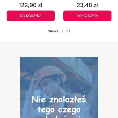
122,90 zł
23,48 zł
Cena
Cena
DO KOSZYKA
DO KOSZYKA
Strona
z 1