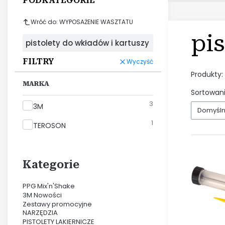
PODKATEGORIE
Wróć do: WYPOSAŻENIE WASZTATU
pi
pistolety do wkładów i kartuszy
FILTRY
Wyczyść
Produkty:
MARKA
Sortowani
3
Marka
3M
Domyśl
1
TEROSON
Kategorie
PPG Mix'n'Shake
3M Nowości
Zestawy promocyjne
NARZĘDZIA
PISTOLETY LAKIERNICZE