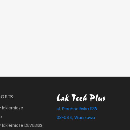
GORIE
y lakiernicze
ul. Płochocińska 113B
e
03-044, Warszawa
y lakiernicze DEVILBISS