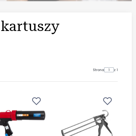
 kartuszy
Strona
z 1