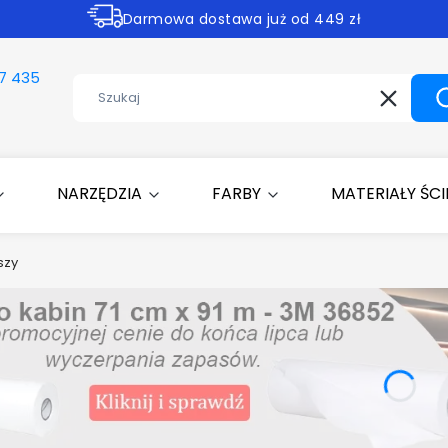
Darmowa dostawa już od 449 zł
Rabaty -30% na wybrane produkty
7 435
Wyczyść
NARZĘDZIA
FARBY
MATERIAŁY ŚC
szy