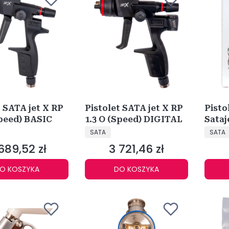
t SATA jet X RP
Pistolet SATA jet X RP
Pisto
Speed) BASIC
1.3 O (Speed) DIGITAL
Sataj
NT
PRODUCENT
PRODU
RPS 2
SATA
SATA
689,52 zł
3 721,46 zł
na
Cena
O KOSZYKA
DO KOSZYKA