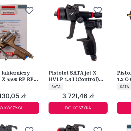
t lakierniczy
Pistolet SATA jet X
Pisto
 X 5500 RP RPS
HVLP 1.3 I (Control)
1.2 O
NT
PRODUCENT
PRODU
61572
DIGITAL
SATA
SATA
130,05 zł
3 721,46 zł
na
Cena
O KOSZYKA
DO KOSZYKA