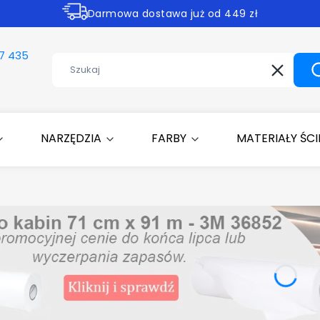
Darmowa dostawa już od 449 zł
Rabaty -30% na wybrane produkty
7 435
Wyczyść
NARZĘDZIA
FARBY
MATERIAŁY ŚC