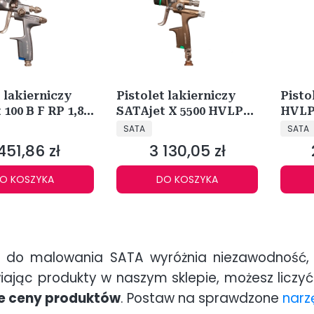
t lakierniczy
Pistolet lakierniczy
Pisto
100 B F RP 1,8
SATAjet X 5500 HVLP
HVLP 
NT
PRODUCENT
PRODU
1,3 I 1061887
BASI
SATA
SATA
451,86 zł
3 130,05 zł
ena
Cena
O KOSZYKA
DO KOSZYKA
et do malowania SATA wyróżnia niezawodność,
ając produkty w naszym sklepie, możesz liczyć n
e ceny produktów
. Postaw na sprawdzone
narz