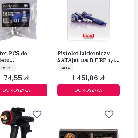
ter PCS do
Pistolet lakierniczy
letu
SATAjet 100 B F RP 1,4
CENT
PRODUCENT
yskowego 3S
146969
ODYLINE
SATA
i O13,7)(SATA)
74,55 zł
1 451,86 zł
Cena
Cena
DO KOSZYKA
DO KOSZYKA