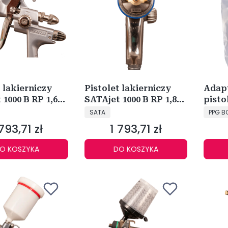
t lakierniczy
Pistolet lakierniczy
Adap
 1000 B RP 1,6
SATAjet 1000 B RP 1,8
pisto
NT
PRODUCENT
PRODU
150391
natr
SATA
PPG B
(męsk
 793,71 zł
1 793,71 zł
ena
Cena
O KOSZYKA
DO KOSZYKA