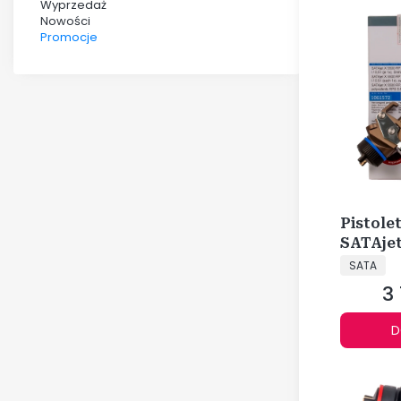
Wyprzedaż
Nowości
Promocje
Koniec menu
Pistole
SATAjet
PRODUCE
1,4 I 10
SATA
3 
Ce
D