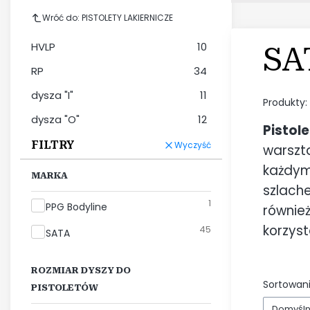
Wróć do: PISTOLETY LAKIERNICZE
HVLP
10
SA
RP
34
dysza "I"
11
Produkty:
dysza "O"
12
Pistol
FILTRY
Wyczyść
warszta
każdym
MARKA
szlach
1
Marka
PPG Bodyline
równie
korzyst
45
SATA
ROZMIAR DYSZY DO
Sortowani
PISTOLETÓW
Domyśl