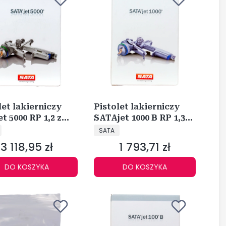
let lakierniczy
Pistolet lakierniczy
et 5000 RP 1,2 z
SATAjet 1000 B RP 1,3
CENT
PRODUCENT
09775
149302
SATA
3 118,95 zł
1 793,71 zł
Cena
Cena
DO KOSZYKA
DO KOSZYKA