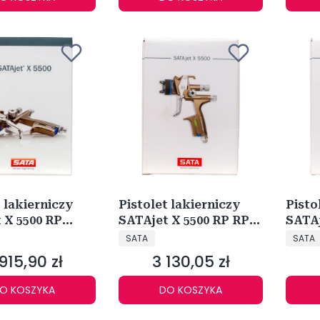
t lakierniczy
Pistolet lakierniczy
Pisto
 X 5500 RP
SATAjet X 5500 RP RPS
SATAj
NT
PRODUCENT
PRODU
 1,4 O 1061829
1,3 I 1061564
1,3 O
SATA
SATA
915,90 zł
3 130,05 zł
na
Cena
O KOSZYKA
DO KOSZYKA