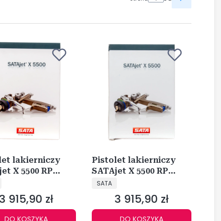
let lakierniczy
Pistolet lakierniczy
et X 5500 RP
SATAjet X 5500 RP
CENT
PRODUCENT
AL 1,2 O RPS
DIGITAL 1,3 I RPS
SATA
88
1061697
3 915,90 zł
3 915,90 zł
Cena
Cena
DO KOSZYKA
DO KOSZYKA