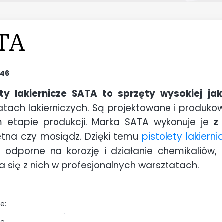
TA
46
ety lakiernicze SATA to sprzęty wysokiej jak
tach lakierniczych. Są projektowane i produkow
 etapie produkcji. Marka SATA wykonuje je
z
etna czy mosiądz. Dzięki temu
pistolety lakierni
ż odporne na korozję i działanie chemikaliów
a się z nich w profesjonalnych warsztatach.
e:
ne