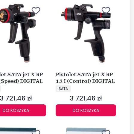
let SATA jet X RP
Pistolet SATA jet X RP
 (Speed) DIGITAL
1.3 I (Control) DIGITAL
CENT
PRODUCENT
SATA
3 721,46 zł
3 721,46 zł
Cena
Cena
DO KOSZYKA
DO KOSZYKA