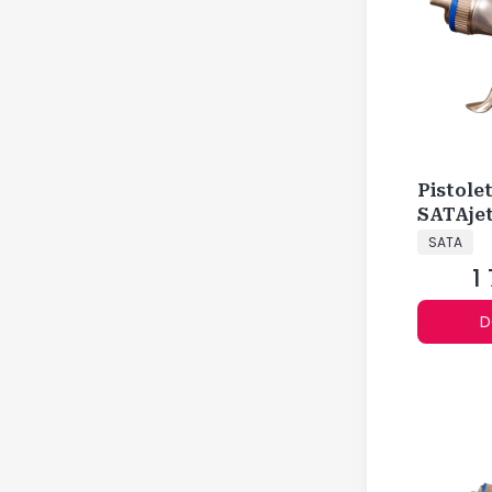
Pistole
SATAjet
PRODUCE
149310
SATA
1
C
D