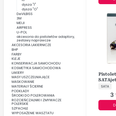
dysza "I"
dysza "O"
DeVILBISS
3M
MEIJI
AIRPRESS
U-POL
akcesoria do pistoletów adaptory,
zestawy naprawcze
AKCESORIA LAKIERNICZE
BHP
FARBY
KLEJE
KONSERWACJA SAMOCHODU
KOSMETYKA SAMOCHODOWA
LAKIERY
Pistole
MASY USZCZELNIAJĄCE
SATAjet
MASKOWANIE
PRODUCE
DIGITAL
MATERIAŁY ŚCIERNE
SATA
PODKŁADY
3 
Ce
ŚRODKI DO POLEROWANIA
ROZCIEŃCZALNIKI I ZMYWACZE
POLERSKIE
D
SZPACHLE
WYPOSAŻENIE WASZTATU