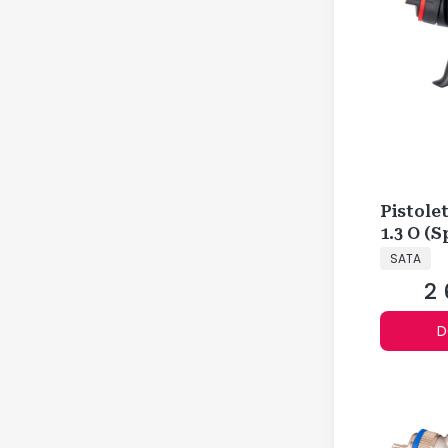
Pistole
1.3 O (
PRODUCE
SATA
2 
Ce
D