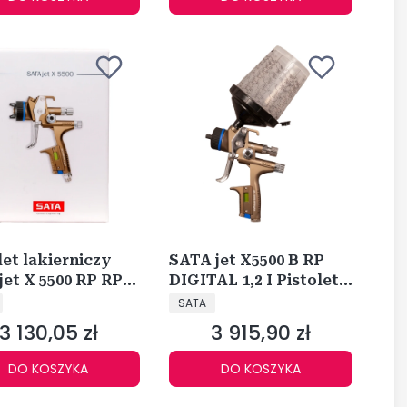
let lakierniczy
SATA jet X5500 B RP
et X 5500 RP RPS
DIGITAL 1,2 I Pistolet
CENT
PRODUCENT
 1061605
lakierniczy 1061647
SATA
3 130,05 zł
3 915,90 zł
Cena
Cena
DO KOSZYKA
DO KOSZYKA