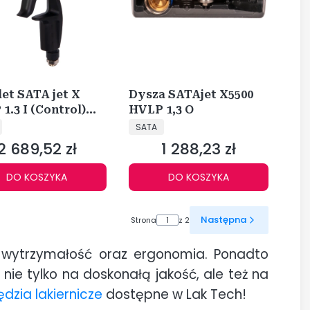
let SATA jet X
Dysza SATAjet X5500
1.3 I (Control)
HVLP 1,3 O
CENT
PRODUCENT
C
SATA
2 689,52 zł
1 288,23 zł
Cena
Cena
DO KOSZYKA
DO KOSZYKA
Następna
Strona
z 2
 wytrzymałość oraz ergonomia. Ponadto
ie tylko na doskonałą jakość, ale też na
ędzia lakiernicze
dostępne w Lak Tech!