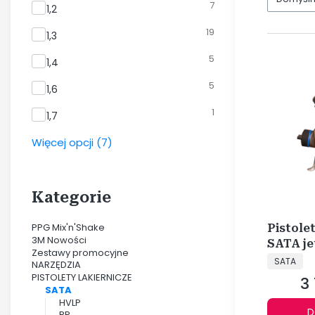
7
Rozmiar dyszy do pistoletów
1,2
19
1,3
5
1,4
5
1,6
1
1,7
Więcej opcji (7)
Kategorie
PPG Mix'n'Shake
Pistole
3M Nowości
SATA je
Zestawy promocyjne
PRODUCE
1,2 O
SATA
NARZĘDZIA
PISTOLETY LAKIERNICZE
3 
Ce
SATA
HVLP
D
RP