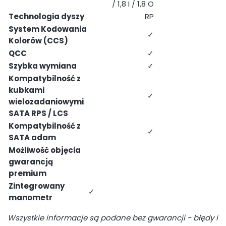
/ 1,8 I / 1,8 O
Technologia dyszy
RP
System Kodowania
✓
Kolorów (CCS)
QCC
✓
Szybka wymiana
✓
Kompatybilność z
kubkami
✓
wielozadaniowymi
SATA RPS / LCS
Kompatybilność z
✓
SATA adam
Możliwość objęcia
gwarancją
premium
Zintegrowany
✓
manometr
Wszystkie informacje są podane bez gwarancji - błędy i