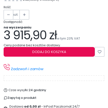
Ilość
szt.
Dostępność:
na wyczerpaniu
3 915,90 zł
Cena
w tym 23% VAT
w tym
23%
VAT
Ceny podane bez kosztów dostawy.
DODAJ DO KOSZYKA
Zadzwoń i zamów
Czas wysyłki:
24 godziny
Zapytaj o produkt
Dostawa
od 0,00 zł
- InPost Paczkomat 24/7