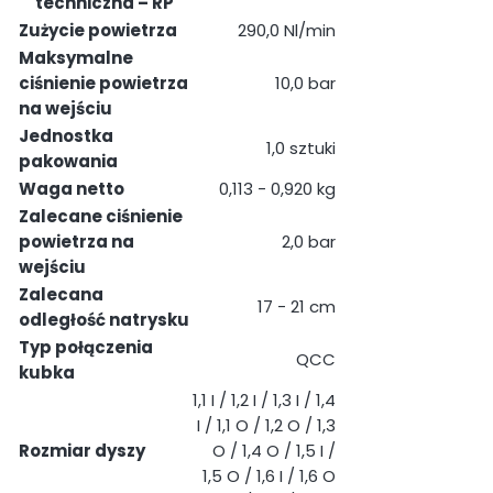
techniczna – RP
Zużycie powietrza
290,0 Nl/min
Maksymalne
ciśnienie powietrza
10,0 bar
na wejściu
Jednostka
1,0 sztuki
pakowania
Waga netto
0,113 - 0,920 kg
Zalecane ciśnienie
powietrza na
2,0 bar
wejściu
Zalecana
17 - 21 cm
odległość natrysku
Typ połączenia
QCC
kubka
1,1 I / 1,2 I / 1,3 I / 1,4
I / 1,1 O / 1,2 O / 1,3
Rozmiar dyszy
O / 1,4 O / 1,5 I /
1,5 O / 1,6 I / 1,6 O