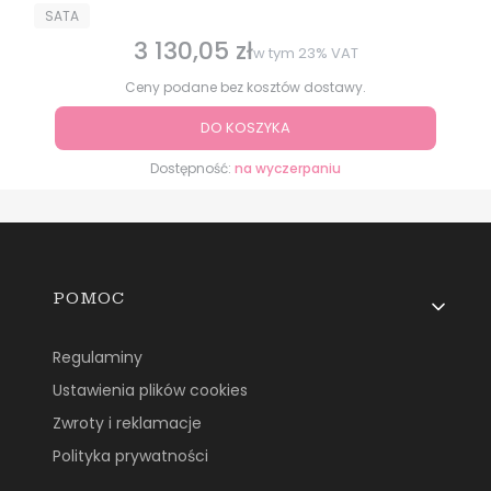
PRODUCENT
SATA
3 130,05 zł
Cena brutto
w tym
23%
VAT
Ceny podane bez kosztów dostawy.
DO KOSZYKA
Dostępność:
na wyczerpaniu
Linki w stopce
POMOC
Regulaminy
Ustawienia plików cookies
Zwroty i reklamacje
Polityka prywatności