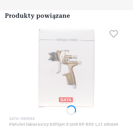
Produkty powiązane
Kod produktu
SATA-1061564
Pistolet lakierniczy SATAjet X 5500 RP RPS 1,3 I 1061564