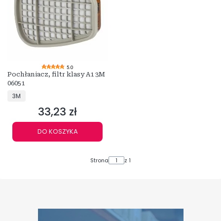
5.0
Pochłaniacz, filtr klasy A1 3M
06051
PRODUCENT
3M
33,23 zł
Cena
DO KOSZYKA
Strona
z 1