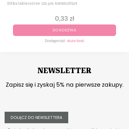
Sitka lakiernicze 125 µm 63642530324
0,33 zł
Cena
DO KOSZYKA
Dostępność:
duża ilość
NEWSLETTER
Zapisz się i zyskaj 5% na pierwsze zakupy.
DOŁĄCZ DO NEWSLETTERA