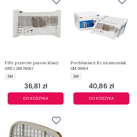
Filtr przeciw parom klasy
Pochłaniacz K1 na amoniak
ABE1 3M 06057
3M 06054
PRODUCENT
PRODUCENT
3M
3M
36,81 zł
40,86 zł
Cena
Cena
DO KOSZYKA
DO KOSZYKA