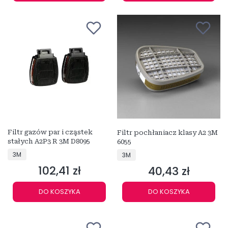
Filtr gazów par i cząstek
Filtr pochłaniacz klasy A2 3M
stałych A2P3 R 3M D8095
6055
PRODUCENT
PRODUCENT
3M
3M
102,41 zł
40,43 zł
Cena
Cena
DO KOSZYKA
DO KOSZYKA