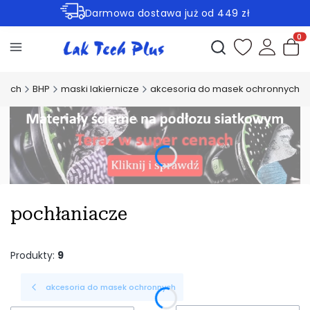
Darmowa dostawa już od 449 zł
Rabaty -30% na wybrane produkty
Otwórz wyszukiwark
Produ
 Tech
BHP
maski lakiernicze
akcesoria do masek ochronnych
pochłaniacze
Produkty:
9
akcesoria do masek ochronnych