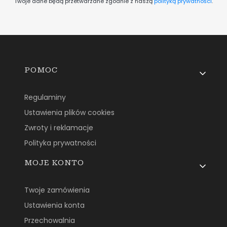
Twoje dane będą przetwarzane zgodnie z naszą
polityką prywatności
.
Linki w stopce
POMOC
Regulaminy
Ustawienia plików cookies
Zwroty i reklamacje
Polityka prywatności
MOJE KONTO
Twoje zamówienia
Ustawienia konta
Przechowalnia