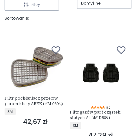
Domyślne
Filtry
Sortowanie:
Filtr pochłaniacz przeciw
parom klasy ABEK1 3M 06059
5.0
PRODUCENT
3M
Filtr gazów par i cząstek
stałych A1 3M D8051
42,67 zł
Cena
PRODUCENT
3M
47,29 zł
Cena