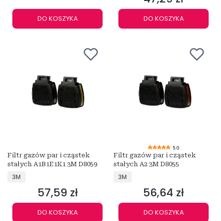
DO KOSZYKA
DO KOSZYKA
5.0
Filtr gazów par i cząstek
Filtr gazów par i cząstek
stałych A1B1E1K1 3M D8059
stałych A2 3M D8055
PRODUCENT
PRODUCENT
3M
3M
57,59 zł
56,64 zł
Cena
Cena
DO KOSZYKA
DO KOSZYKA