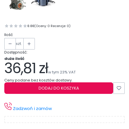
0.00
(Oceny: 0 Recenzje: 0)
Ilość
szt.
Dostępność:
duża ilość
36,81 zł
Cena
w tym 23% VAT
w tym
23%
VAT
Ceny podane bez kosztów dostawy.
DODAJ DO KOSZYKA
Zadzwoń i zamów