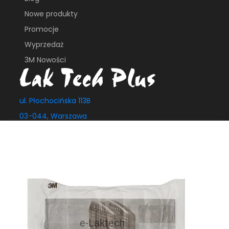
Nowe produkty
Promocje
Wyprzedaż
3M Nowości
ul. Płochocińska 113B
03-044, Warszawa
e_biuro@laktech.pl
+ 48 501 737 002
+48 509 747 435
Sklep internetowy
Shoper.pl