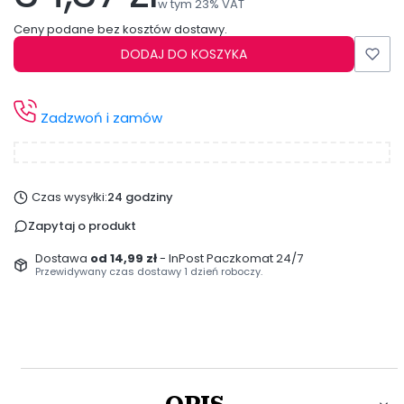
w tym 23% VAT
w tym
23%
VAT
Ceny podane bez kosztów dostawy.
DODAJ DO KOSZYKA
Zadzwoń i zamów
Czas wysyłki:
24 godziny
Zapytaj o produkt
Dostawa
od 14,99 zł
- InPost Paczkomat 24/7
Przewidywany czas dostawy 1 dzień roboczy.