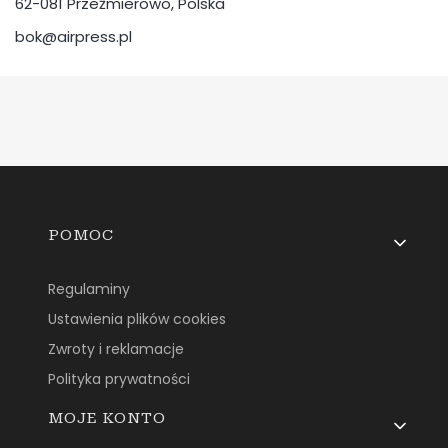
62-081 Przeźmierowo, Polska
bok@airpress.pl
Linki w stopce
POMOC
Regulaminy
Ustawienia plików cookies
Zwroty i reklamacje
Polityka prywatności
MOJE KONTO