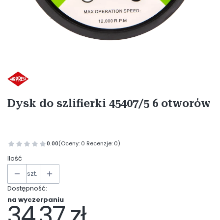
Etykiety
Dysk do szlifierki 45407/5 6 otworów
0.00
(Oceny: 0 Recenzje: 0)
Ilość
szt.
Dostępność:
na wyczerpaniu
34,37 zł
Cena