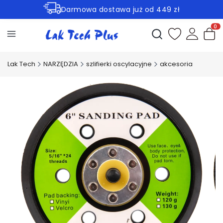
Darmowa dostawa już od 449 zł
Rabaty -30% na wybrane produkty
Otwórz wyszukiwark
Produ
Lak Tech
NARZĘDZIA
szlifierki oscylacyjne
akcesoria