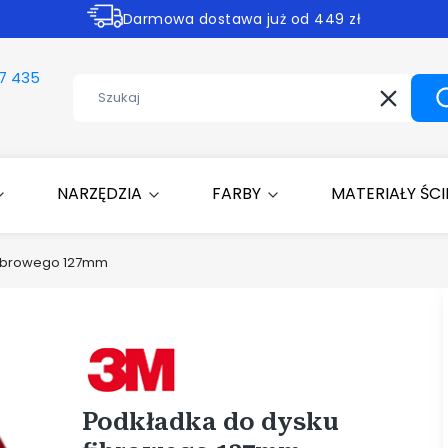
Darmowa dostawa już od 449 zł
Rabaty -30% na wybrane produkty
7 435
Wyczyść
NARZĘDZIA
FARBY
MATERIAŁY ŚC
fibrowego 127mm
Etykiety
Podkładka do dysku