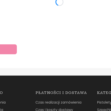
TO
PŁATNOŚCI I DOSTAWA
KATE
nia
Czas realizacji zamówienia
Pistolet
ta
Czas i koszty dostawy
Szpachl