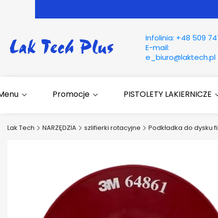
Infolinia:
+48 509 74
E-mail:
e_biuro@laktech.pl
Menu
Promocje
PISTOLETY LAKIERNICZE
Lak Tech
NARZĘDZIA
szlifierki rotacyjne
Podkładka do dysku 