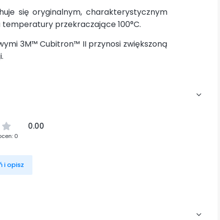
uje się oryginalnym, charakterystycznym
temperatury przekraczające 100°C.
owymi 3M™ Cubitron™ II przynosi zwiększoną
.
0.00
ocen: 0
 i opisz