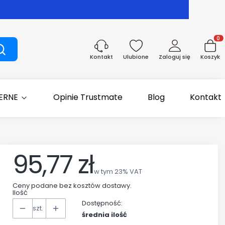
Produk
Szukaj
Ulubione
Zaloguj się
Koszyk
Kontakt
IERNE
Opinie Trustmate
Blog
Kontakt
95,77 zł
Cena
w tym 23% VAT
w tym
23%
VAT
Ceny podane bez kosztów dostawy.
Ilość
Dostępność:
szt.
średnia ilość