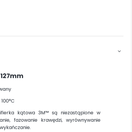
o 127mm
owany
 100°C
lifierka kątowa 3M™ są niezastąpione w
wanie, fazowanie krawędzi, wyrównywanie
 wykańczanie.