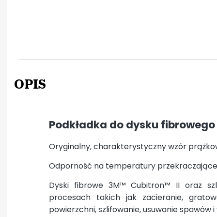
OPIS
Podkładka do dysku fibroweg
Oryginalny, charakterystyczny wzór prążk
Odporność na temperatury przekraczające
Dyski fibrowe 3M™ Cubitron™ II oraz sz
procesach takich jak zacieranie, grato
powierzchni, szlifowanie, usuwanie spawów i