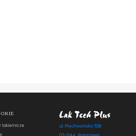
GORIE
y lakiernicze
ul. Płochocińska 113B
e
03-044, Warszawa