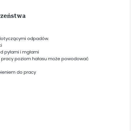
eczeństwa
i dotyczącymi odpadów.
i
d pyłami i mgłami
cie pracy poziom hałasu może powodować
ąpieniem do pracy