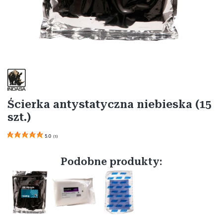
Etykiety
Ścierka antystatyczna niebieska (15
szt.)
5.0
(
1
)
Podobne produkty: