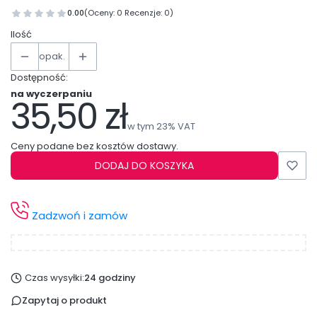
0.00
(Oceny: 0 Recenzje: 0)
Ilość
opak.
Dostępność:
na wyczerpaniu
35,50 zł
Cena
w tym 23% VAT
w tym
23%
VAT
Ceny podane bez kosztów dostawy.
DODAJ DO KOSZYKA
Zadzwoń i zamów
Czas wysyłki:
24 godziny
Zapytaj o produkt