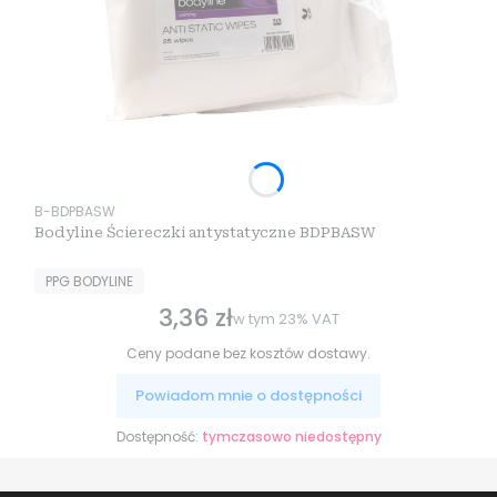
Kod produktu
B-BDPBASW
Bodyline Ściereczki antystatyczne BDPBASW
PRODUCENT
PPG BODYLINE
3,36 zł
Cena brutto
w tym
23%
VAT
Ceny podane bez kosztów dostawy.
Powiadom mnie o dostępności
Dostępność:
tymczasowo niedostępny