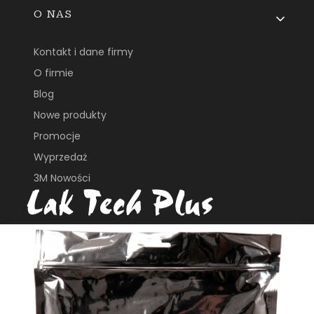
O NAS
Kontakt i dane firmy
O firmie
Blog
Nowe produkty
Promocje
Wyprzedaż
3M Nowości
ul. Płochocińska 113B
03-044, Warszawa
e_biuro@laktech.pl