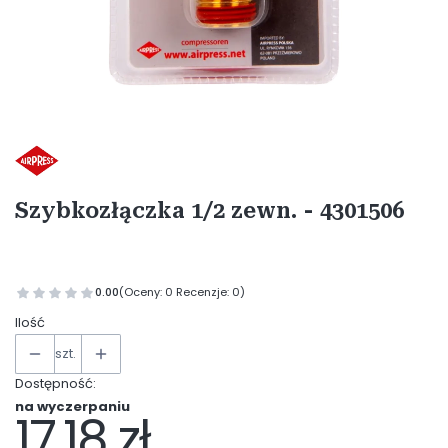
Etykiety
Szybkozłączka 1/2 zewn. - 4301506
0.00
(Oceny: 0 Recenzje: 0)
Ilość
szt.
Dostępność:
na wyczerpaniu
17,18 zł
Cena