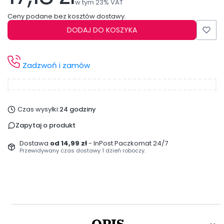
w tym 23% VAT
w tym
23%
VAT
Ceny podane bez kosztów dostawy.
DODAJ DO KOSZYKA
Zadzwoń i zamów
Czas wysyłki:
24 godziny
Zapytaj o produkt
Dostawa
od 14,99 zł
- InPost Paczkomat 24/7
Przewidywany czas dostawy 1 dzień roboczy.