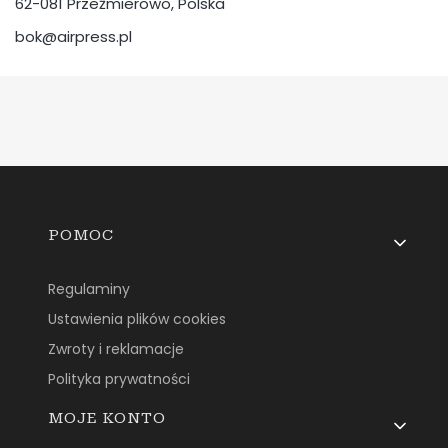
62-081 Przeźmierowo, Polska
bok@airpress.pl
Linki w stopce
POMOC
Regulaminy
Ustawienia plików cookies
Zwroty i reklamacje
Polityka prywatności
MOJE KONTO