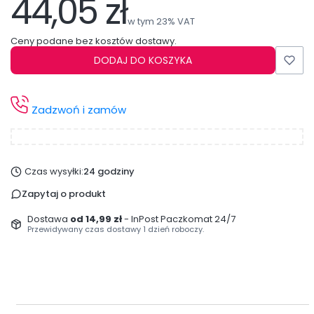
44,05 zł
Cena
w tym 23% VAT
w tym
23%
VAT
Ceny podane bez kosztów dostawy.
DODAJ DO KOSZYKA
Zadzwoń i zamów
Czas wysyłki:
24 godziny
Zapytaj o produkt
Dostawa
od 14,99 zł
- InPost Paczkomat 24/7
Przewidywany czas dostawy 1 dzień roboczy.