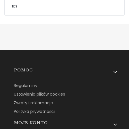
TDS
Linki w stopce
POMOC
Regulaminy
Ustawienia plików cookies
Zwroty i reklamacje
Polityka prywatności
MOJE KONTO