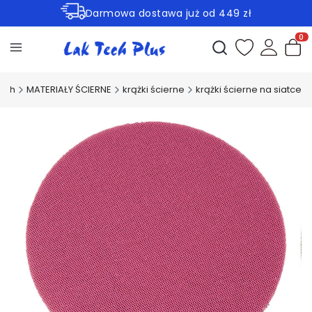
Darmowa dostawa już od 449 zł
Rabaty -30% na wybrane produkty
Otwórz wyszukiwark
Produ
Tech
MATERIAŁY ŚCIERNE
krążki ścierne
krążki ścierne na siatce