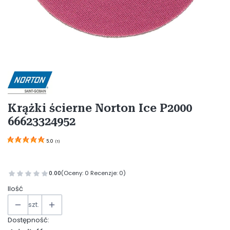
Etykiety
Krążki ścierne Norton Ice P2000
66623324952
5.0
(
1
)
0.00
(Oceny: 0 Recenzje: 0)
Ilość
szt.
Dostępność: