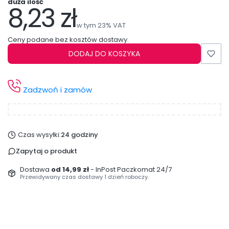
duża ilość
8,23 zł
Cena
w tym 23% VAT
w tym
23%
VAT
Ceny podane bez kosztów dostawy.
DODAJ DO KOSZYKA
Zadzwoń i zamów
Czas wysyłki:
24 godziny
Zapytaj o produkt
Dostawa
od 14,99 zł
- InPost Paczkomat 24/7
Przewidywany czas dostawy 1 dzień roboczy.