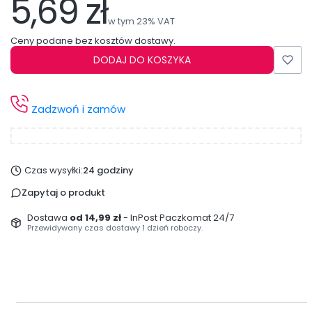
5,69 zł
Cena
w tym 23% VAT
w tym
23%
VAT
Ceny podane bez kosztów dostawy.
DODAJ DO KOSZYKA
Zadzwoń i zamów
Czas wysyłki:
24 godziny
Zapytaj o produkt
Dostawa
od 14,99 zł
- InPost Paczkomat 24/7
Przewidywany czas dostawy 1 dzień roboczy.