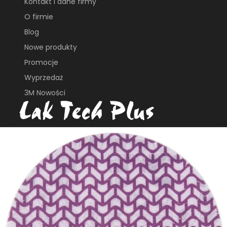
Kontakt i dane firmy
O firmie
Blog
Nowe produkty
Promocje
Wyprzedaż
3M Nowości
ul. Płochocińska 113B
03-044, Warszawa
e_biuro@laktech.pl
+ 48 501 737 002
+48 509 747 435