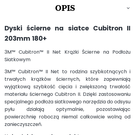
OPIS
Dyski ścierne na siatce Cubitron II
203mm 180+
3M™ Cubitron™ II Net Krążki Ścierne na Podłożu
Siatkowym
3M™ Cubitron™ II Net to rodzina szybkotnących i
trwałych krążków ściernych, które zapewniają
wyjątkową szybkość cięcia i zwiększoną trwałość
materiału ściernego Cubitron II. Dzięki zastosowaniu
specjalnego podłoża siatkowego narzędzia do odsysu
pyłu działają optymalnie, pozostawiając
powierzchnię roboczą niemal całkowicie wolną od
zanieczyszczeń.