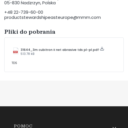
05-830 Nadzrzyn, Polska
+48 22-739-60-00
productstewardshipeasteurope@mmm.com
Pliki do pobrania
31644_3m cubitron II net abrasive tds pl-pl.pdf
513.78 kB
TDS
Linki w stopce
POMOC