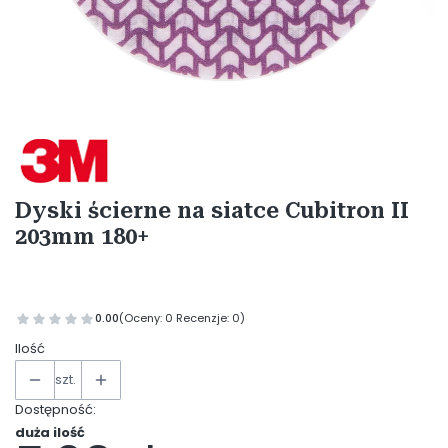
Etykiety
Dyski ścierne na siatce Cubitron II
203mm 180+
0.00
(Oceny: 0 Recenzje: 0)
Ilość
szt.
Dostępność:
duża ilość