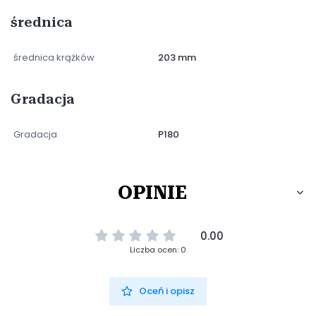
średnica
średnica krążków
203 mm
Gradacja
Gradacja
P180
OPINIE
0.00
Liczba ocen: 0
Oceń i opisz