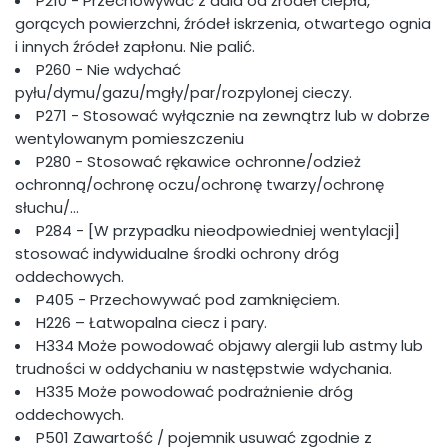
P210 - Przechowywać z dala od źródeł ciepła,
gorących powierzchni, źródeł iskrzenia, otwartego ognia
i innych źródeł zapłonu. Nie palić.
P260 - Nie wdychać
pyłu/dymu/gazu/mgły/par/rozpylonej cieczy.
P271 - Stosować wyłącznie na zewnątrz lub w dobrze
wentylowanym pomieszczeniu
P280 - Stosować rękawice ochronne/odzież
ochronną/ochronę oczu/ochronę twarzy/ochronę
słuchu/…
P284 - [W przypadku nieodpowiedniej wentylacji]
stosować indywidualne środki ochrony dróg
oddechowych.
P405 - Przechowywać pod zamknięciem.
H226 – Łatwopalna ciecz i pary.
H334 Może powodować objawy alergii lub astmy lub
trudności w oddychaniu w następstwie wdychania.
H335 Może powodować podrażnienie dróg
oddechowych.
P501 Zawartość / pojemnik usuwać zgodnie z