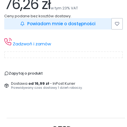
76,26 zł
Cena
w tym 23% VAT
w tym
23%
VAT
Ceny podane bez kosztów dostawy.
Powiadom mnie o dostępności
Zadzwoń i zamów
Zapytaj o produkt
Dostawa
od 16,99 zł
- InPost Kurier
Przewidywany czas dostawy 1 dzień roboczy.