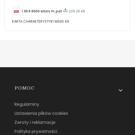
1.954.8000 MSDS PL.pdf
205.25 kB
KARTA CHARAKTERYSTYKI MSDS EN
Linki w stopce
POMOC
Regulaminy
Ustawienia plików cookies
Zwroty i reklamacje
Polityka prywatności