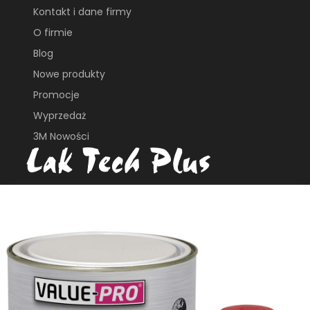
Kontakt i dane firmy
O firmie
Blog
Nowe produkty
Promocje
Wyprzedaż
3M Nowości
ul. Płochocińska 113B
03-044, Warszawa
e_biuro@laktech.pl
+ 48 501 737 002
+48 509 747 435