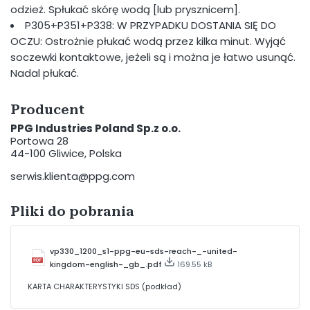
odzież. Spłukać skórę wodą [lub prysznicem].
P305+P351+P338: W PRZYPADKU DOSTANIA SIĘ DO
OCZU: Ostrożnie płukać wodą przez kilka minut. Wyjąć
soczewki kontaktowe, jeżeli są i można je łatwo usunąć.
Nadal płukać.
Producent
PPG Industries Poland Sp.z o.o.
Portowa 28
44-100 Gliwice, Polska
serwis.klienta@ppg.com
Pliki do pobrania
vp330_1200_s1-ppg-eu-sds-reach-_-united-
kingdom-english-_gb_.pdf
169.55 kB
KARTA CHARAKTERYSTYKI SDS (podkład)