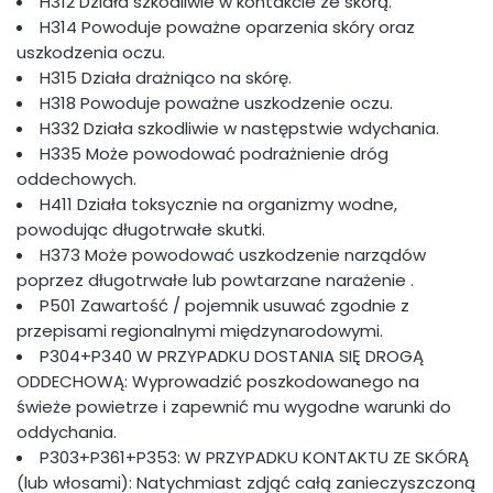
H312 Działa szkodliwie w kontakcie ze skórą.
H314 Powoduje poważne oparzenia skóry oraz
uszkodzenia oczu.
H315 Działa drażniąco na skórę.
H318 Powoduje poważne uszkodzenie oczu.
H332 Działa szkodliwie w następstwie wdychania.
H335 Może powodować podrażnienie dróg
oddechowych.
H411 Działa toksycznie na organizmy wodne,
powodując długotrwałe skutki.
H373 Może powodować uszkodzenie narządów
poprzez długotrwałe lub powtarzane narażenie
.
P501 Zawartość / pojemnik usuwać zgodnie z
przepisami regionalnymi międzynarodowymi.
P304+P340 W PRZYPADKU DOSTANIA SIĘ DROGĄ
ODDECHOWĄ: Wyprowadzić poszkodowanego na
świeże powietrze i zapewnić mu wygodne warunki do
oddychania.
P303+P361+P353: W PRZYPADKU KONTAKTU ZE SKÓRĄ
(lub włosami): Natychmiast zdjąć całą zanieczyszczoną