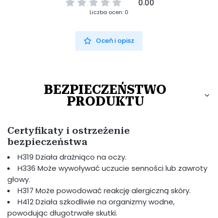
0.00
Liczba ocen: 0
Oceń i opisz
BEZPIECZEŃSTWO
PRODUKTU
Certyfikaty i ostrzeżenie
bezpieczeństwa
H319 Działa drażniąco na oczy.
H336 Może wywoływać uczucie senności lub zawroty
głowy.
H317 Może powodować reakcję alergiczną skóry.
H412 Działa szkodliwie na organizmy wodne,
powodując długotrwałe skutki.