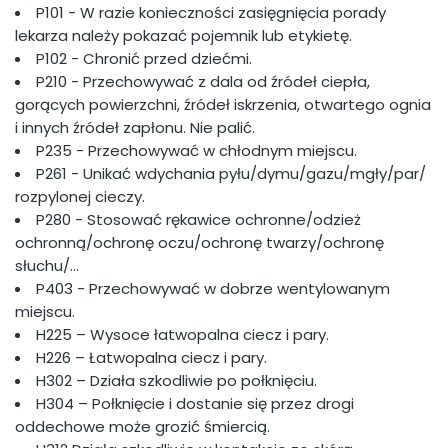
P101 - W razie konieczności zasięgnięcia porady
lekarza należy pokazać pojemnik lub etykietę.
P102 - Chronić przed dziećmi.
P210 - Przechowywać z dala od źródeł ciepła,
gorących powierzchni, źródeł iskrzenia, otwartego ognia
i innych źródeł zapłonu. Nie palić.
P235 - Przechowywać w chłodnym miejscu.
P261 - Unikać wdychania pyłu/dymu/gazu/mgły/par/
rozpylonej cieczy.
P280 - Stosować rękawice ochronne/odzież
ochronną/ochronę oczu/ochronę twarzy/ochronę
słuchu/…
P403 - Przechowywać w dobrze wentylowanym
miejscu.
H225 – Wysoce łatwopalna ciecz i pary.
H226 – Łatwopalna ciecz i pary.
H302 – Działa szkodliwie po połknięciu.
H304 – Połknięcie i dostanie się przez drogi
oddechowe może grozić śmiercią.