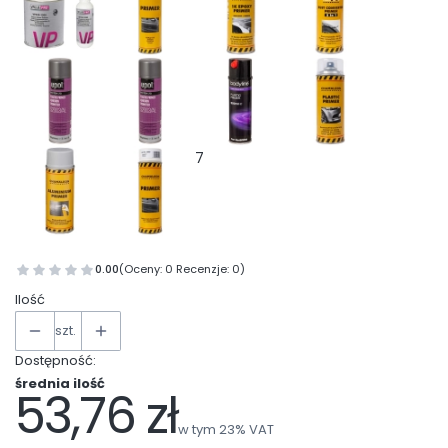
7
0.00
(Oceny: 0 Recenzje: 0)
Ilość
szt.
Dostępność:
średnia ilość
53,76 zł
Cena
w tym 23% VAT
w tym
23%
VAT