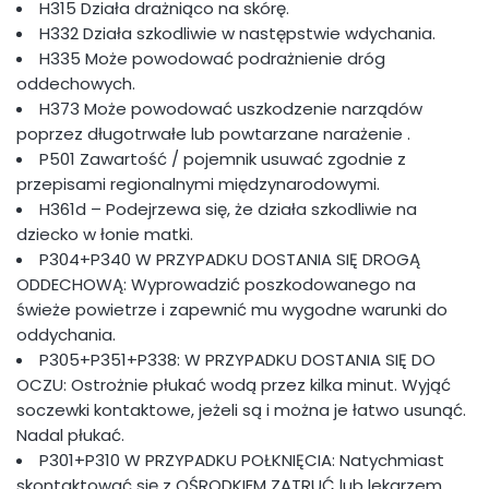
H315 Działa drażniąco na skórę.
H332 Działa szkodliwie w następstwie wdychania.
H335 Może powodować podrażnienie dróg
oddechowych.
H373 Może powodować uszkodzenie narządów
poprzez długotrwałe lub powtarzane narażenie
.
P501 Zawartość / pojemnik usuwać zgodnie z
przepisami regionalnymi międzynarodowymi.
H361d – Podejrzewa się, że działa szkodliwie na
dziecko w łonie matki.
P304+P340 W PRZYPADKU DOSTANIA SIĘ DROGĄ
ODDECHOWĄ: Wyprowadzić poszkodowanego na
świeże powietrze i zapewnić mu wygodne warunki do
oddychania.
P305+P351+P338: W PRZYPADKU DOSTANIA SIĘ DO
OCZU: Ostrożnie płukać wodą przez kilka minut. Wyjąć
soczewki kontaktowe, jeżeli są i można je łatwo usunąć.
Nadal płukać.
P301+P310 W PRZYPADKU POŁKNIĘCIA: Natychmiast
skontaktować się z OŚRODKIEM ZATRUĆ lub lekarzem.