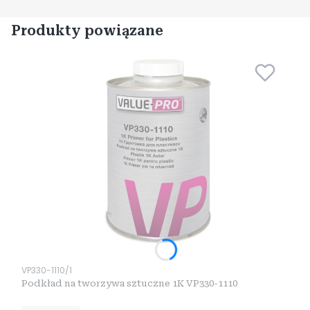
Produkty powiązane
Kod produktu
VP330-1110/1
Podkład na tworzywa sztuczne 1K VP330-1110