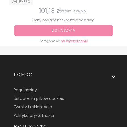
PRODUCENT
VALUE-PRO
101,13 zł
Cena brutto
w tym
23%
VAT
Ceny podane bez kosztów dostawy.
DO KOSZYKA
Dostępność:
na wyczerpaniu
Linki w stopce
POMOC
Regulaminy
Ustawienia plików cookies
Zwroty i reklamacje
Polityka prywatności
MOJE KONTO