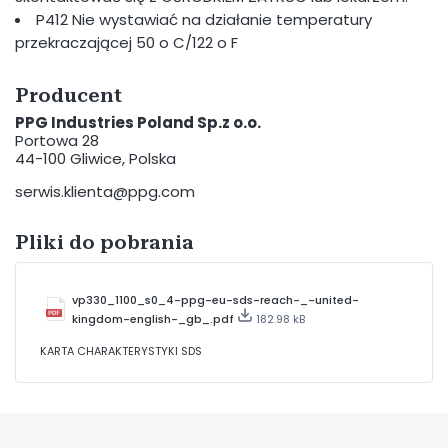
P412 Nie wystawiać na działanie temperatury
przekraczającej 50 o C/122 o F
Producent
PPG Industries Poland Sp.z o.o.
Portowa 28
44-100 Gliwice, Polska
serwis.klienta@ppg.com
Pliki do pobrania
vp330_1100_s0_4-ppg-eu-sds-reach-_-united-
kingdom-english-_gb_.pdf
182.98 kB
KARTA CHARAKTERYSTYKI SDS