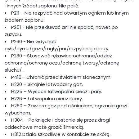
i innych źródeł zapłonu. Nie palić.
P211 - Nie rozpylać nad otwartym ogniem lub innym
źródłem zapłonu.
P251 - Nie przekłuwać ani nie spalać, nawet po
zużyciu.
P260 - Nie wdychać
pyłu/dymu/gazu/mgły/par/rozpylonej cieczy.
P280 - Stosować rękawice ochronne/odzież
ochronną/ochronę oczu/ochronę twarzy/ochronę
słuchu/…
P410 - Chronić przed światłem słonecznym.
H220 – Skrajnie łatwopalny gaz.
H225 – Wysoce łatwopalna ciecz i pary.
H226 – Łatwopalna ciecz i pary.
H280 – Zawiera gaz pod ciśnieniem; ogrzanie grozi
wybuchem.
H304 – Połknięcie i dostanie się przez drogi
oddechowe może grozić śmiercią.
H312 Działa szkodliwie w kontakcie ze skórą.