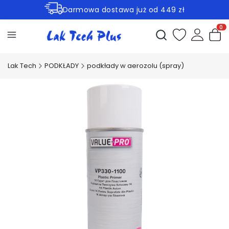
Darmowa dostawa już od 449 zł
Rabaty -30% na wybrane produkty
Otwórz wyszukiwark
Produ
Lak Tech
PODKŁADY
podkłady w aerozolu (spray)