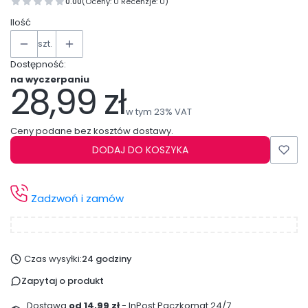
0.00
(Oceny: 0 Recenzje: 0)
Ilość
szt.
Dostępność:
na wyczerpaniu
28,99 zł
Cena
w tym 23% VAT
w tym
23%
VAT
Ceny podane bez kosztów dostawy.
DODAJ DO KOSZYKA
Zadzwoń i zamów
Czas wysyłki:
24 godziny
Zapytaj o produkt
Dostawa
od 14,99 zł
- InPost Paczkomat 24/7