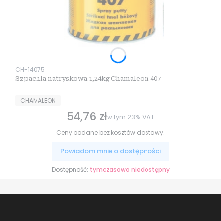
Kod produktu
CH-14075
Szpachla natryskowa 1,24kg Chamaleon 407
PRODUCENT
CHAMALEON
54,76 zł
Cena brutto
w tym
23%
VAT
Ceny podane bez kosztów dostawy.
Powiadom mnie o dostępności
Dostępność:
tymczasowo niedostępny