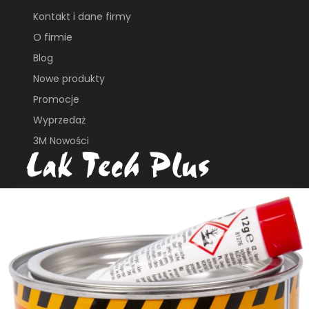
Kontakt i dane firmy
O firmie
Blog
Nowe produkty
Promocje
Wyprzedaż
3M Nowości
ul. Płochocińska 113B
03-044, Warszawa
e_biuro@laktech.pl
+ 48 501 737 002