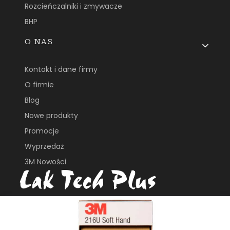
Rozcieńczalniki i zmywacze
BHP
O NAS
Kontakt i dane firmy
O firmie
Blog
Nowe produkty
Promocje
Wyprzedaż
3M Nowości
ul. Płochocińska 113B
03-044, Warszawa