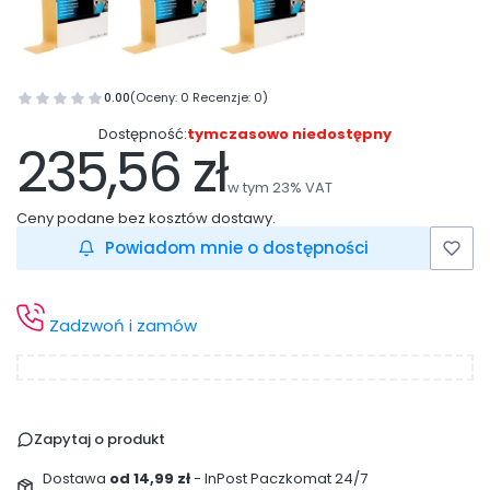
0.00
(Oceny: 0 Recenzje: 0)
Dostępność:
tymczasowo niedostępny
235,56 zł
Cena
w tym 23% VAT
w tym
23%
VAT
Ceny podane bez kosztów dostawy.
Powiadom mnie o dostępności
Zadzwoń i zamów
Zapytaj o produkt
Dostawa
od 14,99 zł
- InPost Paczkomat 24/7