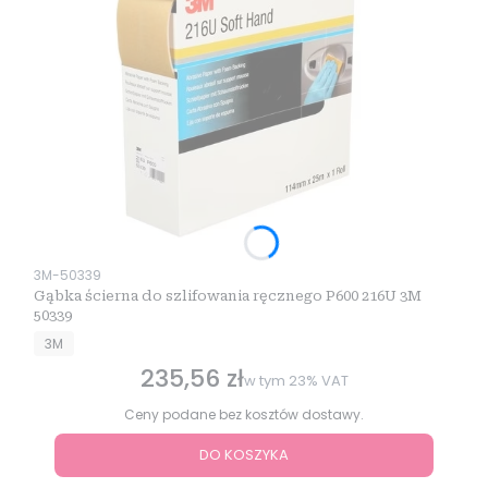
Kod produktu
3M-50339
Gąbka ścierna do szlifowania ręcznego P600 216U 3M
50339
PRODUCENT
3M
235,56 zł
Cena brutto
w tym
23%
VAT
Ceny podane bez kosztów dostawy.
DO KOSZYKA