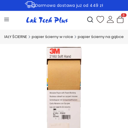
Darmowa dostawa już od 449 zł
Rabaty -30% na wybrane produkty
Otwórz wyszukiwark
Produ
ERIAŁY ŚCIERNE
papier ścierny w rolce
papier ścierny na gąbce