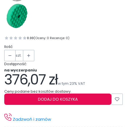
0.00
(Oceny: 0 Recenzje: 0)
Ilość
szt.
Dostępność:
na wyczerpaniu
376,07 zł
Cena
w tym 23% VAT
w tym
23%
VAT
Ceny podane bez kosztów dostawy.
DODAJ DO KOSZYKA
Zadzwoń i zamów