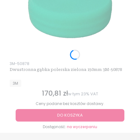
Kod produktu
3M-50878
Dwustronna gąbka polerska zielona 150mm 3M-50878
PRODUCENT
3M
170,81 zł
Cena brutto
w tym
23%
VAT
Ceny podane bez kosztów dostawy.
DO KOSZYKA
Dostępność:
na wyczerpaniu