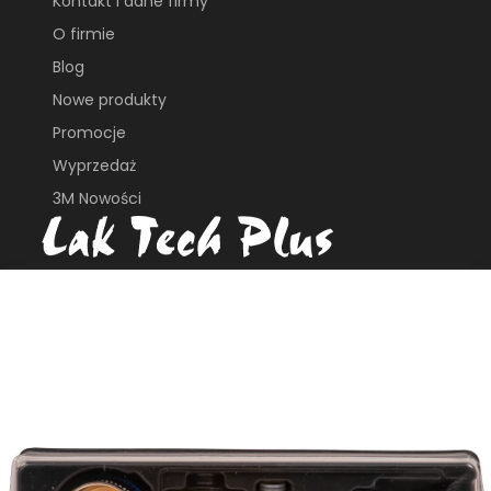
Kontakt i dane firmy
O firmie
Blog
Nowe produkty
Promocje
Wyprzedaż
3M Nowości
ul. Płochocińska 113B
03-044, Warszawa
e_biuro@laktech.pl
+ 48 501 737 002
+48 509 747 435