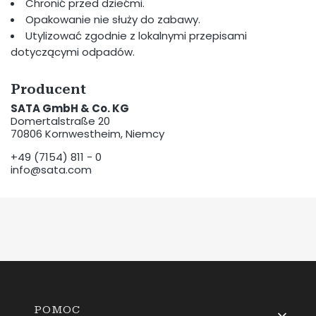
Chronić przed dziećmi.
Opakowanie nie służy do zabawy.
Utylizować zgodnie z lokalnymi przepisami
dotyczącymi odpadów.
Producent
SATA GmbH & Co. KG
Domertalstraße 20
70806 Kornwestheim, Niemcy
+49 (7154) 811 - 0
info@sata.com
Linki w stopce
POMOC