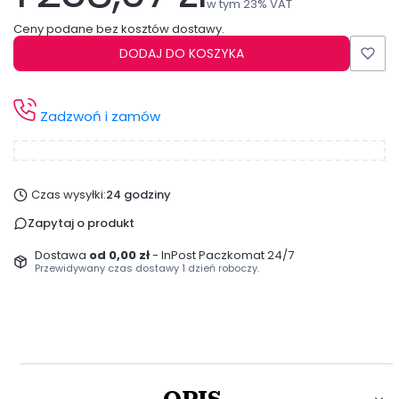
w tym 23% VAT
w tym
23%
VAT
Ceny podane bez kosztów dostawy.
DODAJ DO KOSZYKA
Zadzwoń i zamów
Czas wysyłki:
24 godziny
Zapytaj o produkt
Dostawa
od 0,00 zł
- InPost Paczkomat 24/7
Przewidywany czas dostawy 1 dzień roboczy.