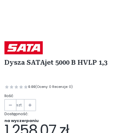
Etykiety
Dysza SATAjet 5000 B HVLP 1,3
0.00
(Oceny: 0 Recenzje: 0)
Ilość
szt.
Dostępność:
na wyczerpaniu
1 258,07 zł
Cena