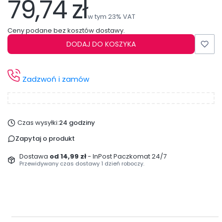
79,74 zł
Cena
w tym 23% VAT
w tym
23%
VAT
Ceny podane bez kosztów dostawy.
DODAJ DO KOSZYKA
Zadzwoń i zamów
Czas wysyłki:
24 godziny
Zapytaj o produkt
Dostawa
od 14,99 zł
- InPost Paczkomat 24/7
Przewidywany czas dostawy 1 dzień roboczy.