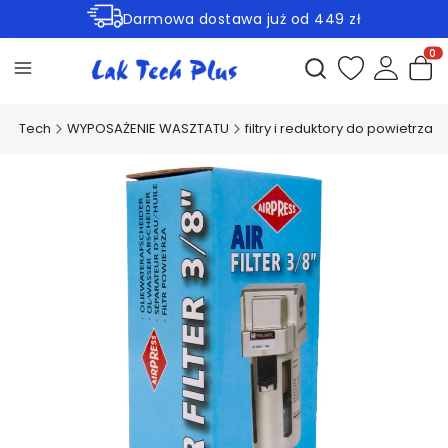
Darmowa dostawa już od 449 zł
Rabaty -30% na wybrane produkty
Otwórz wyszukiwark
Produ
Lak Tech
WYPOSAŻENIE WASZTATU
filtry i reduktory do powietrza