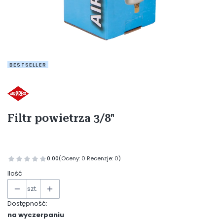
BESTSELLER
Etykiety
Filtr powietrza 3/8"
0.00
(Oceny: 0 Recenzje: 0)
Ilość
szt.
Dostępność:
na wyczerpaniu