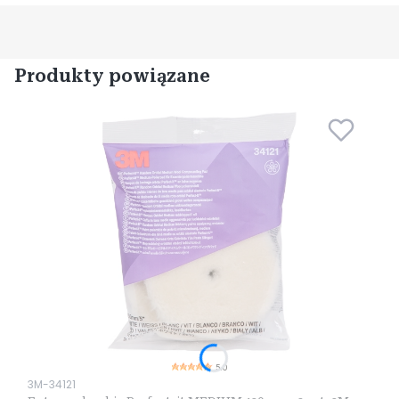
Produkty powiązane
5.0
Kod produktu
3M-34121