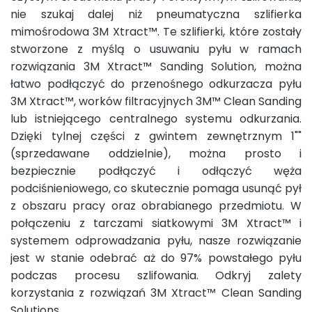
nie szukaj dalej niż pneumatyczna szlifierka
mimośrodowa 3M Xtract™. Te szlifierki, które zostały
stworzone z myślą o usuwaniu pyłu w ramach
rozwiązania 3M Xtract™ Sanding Solution, można
łatwo podłączyć do przenośnego odkurzacza pyłu
3M Xtract™, worków filtracyjnych 3M™ Clean Sanding
lub istniejącego centralnego systemu odkurzania.
Dzięki tylnej części z gwintem zewnętrznym 1""
(sprzedawane oddzielnie), można prosto i
bezpiecznie podłączyć i odłączyć węża
podciśnieniowego, co skutecznie pomaga usunąć pył
z obszaru pracy oraz obrabianego przedmiotu. W
połączeniu z tarczami siatkowymi 3M Xtract™ i
systemem odprowadzania pyłu, nasze rozwiązanie
jest w stanie odebrać aż do 97% powstałego pyłu
podczas procesu szlifowania. Odkryj zalety
korzystania z rozwiązań 3M Xtract™ Clean Sanding
Solutions.