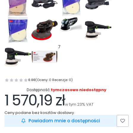
7
0.00
(Oceny: 0 Recenzje: 0)
Dostępność:
tymczasowo niedostępny
1 570,19 zł
Cena
w tym 23% VAT
w tym
23%
VAT
Ceny podane bez kosztów dostawy.
Powiadom mnie o dostępności