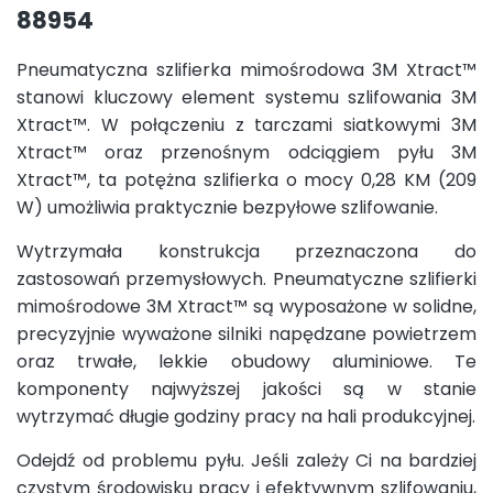
88954
Pneumatyczna szlifierka mimośrodowa 3M Xtract™
stanowi kluczowy element systemu szlifowania 3M
Xtract™. W połączeniu z tarczami siatkowymi 3M
Xtract™ oraz przenośnym odciągiem pyłu 3M
Xtract™, ta potężna szlifierka o mocy 0,28 KM (209
W) umożliwia praktycznie bezpyłowe szlifowanie.
Wytrzymała konstrukcja przeznaczona do
zastosowań przemysłowych. Pneumatyczne szlifierki
mimośrodowe 3M Xtract™ są wyposażone w solidne,
precyzyjnie wyważone silniki napędzane powietrzem
oraz trwałe, lekkie obudowy aluminiowe. Te
komponenty najwyższej jakości są w stanie
wytrzymać długie godziny pracy na hali produkcyjnej.
Odejdź od problemu pyłu. Jeśli zależy Ci na bardziej
czystym środowisku pracy i efektywnym szlifowaniu,