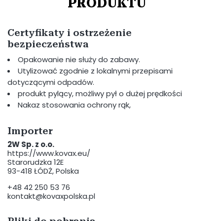
PRODUKTU
Certyfikaty i ostrzeżenie
bezpieczeństwa
Opakowanie nie służy do zabawy.
Utylizować zgodnie z lokalnymi przepisami
dotyczącymi odpadów.
produkt pylący, możliwy pył o dużej prędkości
Nakaz stosowania ochrony rąk,
Importer
2W Sp. z o.o.
https://www.kovax.eu/
Starorudzka 12E
93-418 ŁÓDŻ, Polska
+48 42 250 53 76
kontakt@kovaxpolska.pl