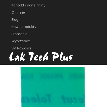
Kontakt i dane firmy
O firmie
Blog
Nowe produkty
Promocje
Wyprzedaż
3M Nowości
ul. Płochocińska 113B
03-044, Warszawa
e_biuro@laktech.pl
+ 48 501 737 002
+48 509 747 435