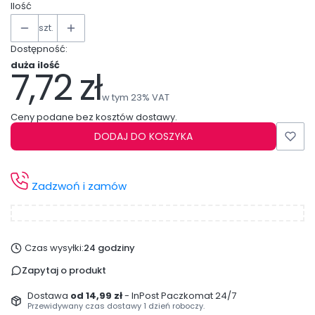
Ilość
szt.
Dostępność:
duża ilość
7,72 zł
Cena
w tym 23% VAT
w tym
23%
VAT
Ceny podane bez kosztów dostawy.
DODAJ DO KOSZYKA
Zadzwoń i zamów
Czas wysyłki:
24 godziny
Zapytaj o produkt
Dostawa
od 14,99 zł
- InPost Paczkomat 24/7
Przewidywany czas dostawy 1 dzień roboczy.