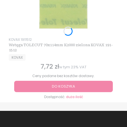
Kod produktu
KOVAX 1911512
Wstęga TOLECUT 70x114mm K2000 zielona KOVAX 191-
1512
PRODUCENT
KOVAX
7,72 zł
Cena brutto
w tym
23%
VAT
Ceny podane bez kosztów dostawy.
DO KOSZYKA
Dostępność:
duża ilość