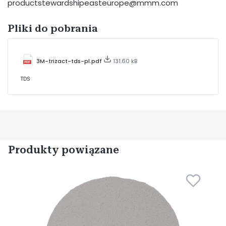
productstewardshipeasteurope@mmm.com
Pliki do pobrania
3M-trizact-tds-pl.pdf
131.60 kB
TDS
Produkty powiązane