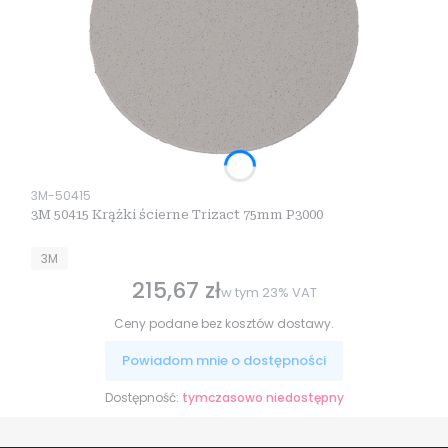
Kod produktu
3M-50415
3M 50415 Krążki ścierne Trizact 75mm P3000
PRODUCENT
3M
215,67 zł
Cena brutto
w tym
23%
VAT
Ceny podane bez kosztów dostawy.
Powiadom mnie o dostępności
Dostępność:
tymczasowo niedostępny