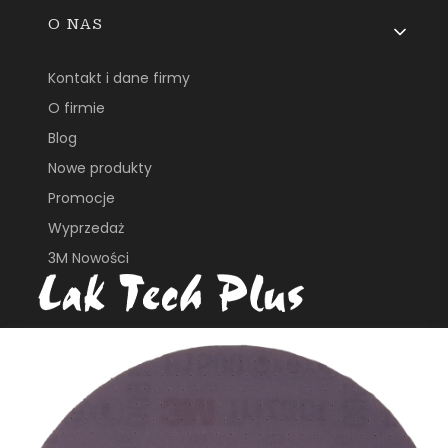
O NAS
Kontakt i dane firmy
O firmie
Blog
Nowe produkty
Promocje
Wyprzedaż
3M Nowości
ul. Płochocińska 113B
03-044, Warszawa
e_biuro@laktech.pl