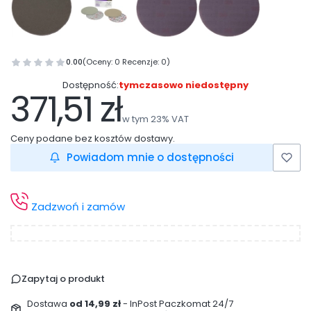
0.00
(Oceny: 0 Recenzje: 0)
Dostępność:
tymczasowo niedostępny
371,51 zł
Cena
w tym 23% VAT
w tym
23%
VAT
Ceny podane bez kosztów dostawy.
Powiadom mnie o dostępności
Zadzwoń i zamów
Zapytaj o produkt
Dostawa
od 14,99 zł
- InPost Paczkomat 24/7