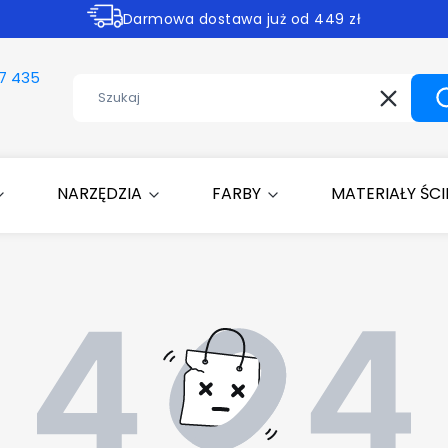
Darmowa dostawa już od 449 zł
Rabaty -30% na wybrane produkty
7 435
Wyczyść
NARZĘDZIA
FARBY
MATERIAŁY ŚC