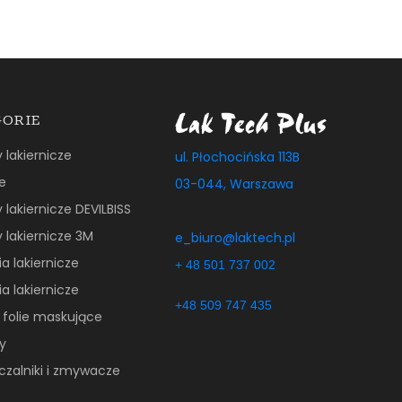
GORIE
y lakiernicze
ul. Płochocińska 113B
e
03-044, Warszawa
y lakiernicze DEVILBISS
y lakiernicze 3M
e_biuro@laktech.pl
a lakiernicze
+ 48 501 737 002
a lakiernicze
+48 509 747 435
 folie maskujące
y
czalniki i zmywacze