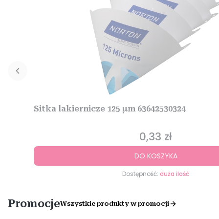
Sitka lakiernicze 125 µm 63642530324
0,33 zł
Cena
DO KOSZYKA
Dostępność:
duża ilość
Promocje
Wszystkie produkty w promocji