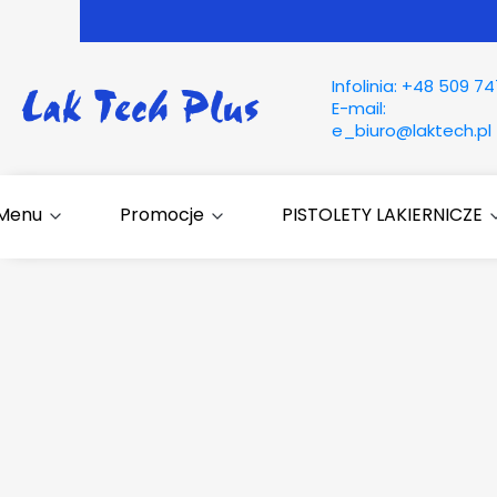
Infolinia:
+48 509 74
E-mail:
e_biuro@laktech.pl
Menu
Promocje
PISTOLETY LAKIERNICZE