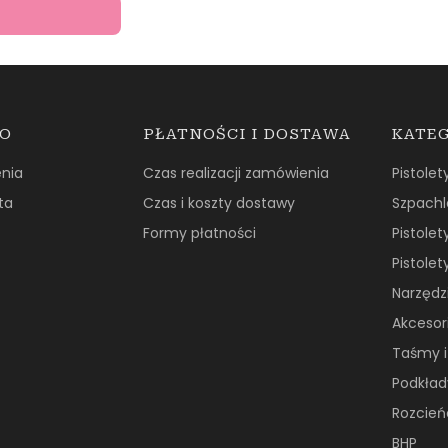
TO
PŁATNOŚCI I DOSTAWA
KATE
nia
Czas realizacji zamówienia
Pistolet
ta
Czas i koszty dostawy
Szpachl
Formy płatności
Pistolet
Pistolet
Narzędzi
Akcesori
Taśmy i
Podkład
Rozcień
BHP