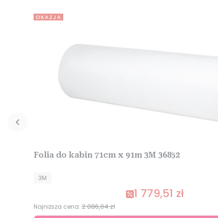
OKAZJA
Folia do kabin 71cm x 91m 3M 36852
PRODUCENT
3M
1 779,51 zł
Cena promocyjna
2 086,04 zł
Najniższa cena: