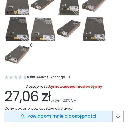
6
0.00
(Oceny: 0 Recenzje: 0)
Dostępność:
tymczasowo niedostępny
27,06 zł
Cena
w tym 23% VAT
w tym
23%
VAT
Ceny podane bez kosztów dostawy.
Powiadom mnie o dostępności