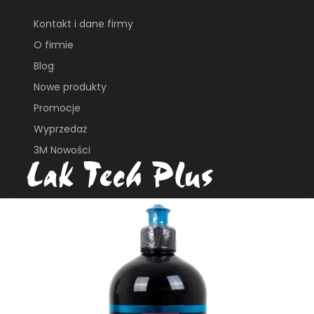
Kontakt i dane firmy
O firmie
Blog
Nowe produkty
Promocje
Wyprzedaż
3M Nowości
ul. Płochocińska 113B
03-044, Warszawa
e_biuro@laktech.pl
+ 48 501 737 002