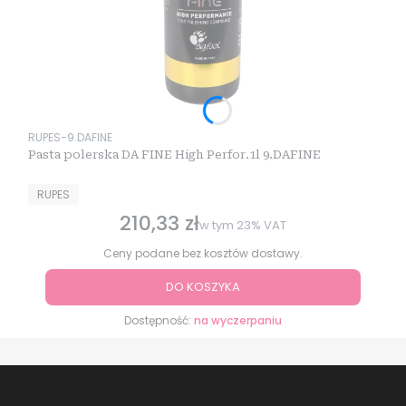
Kod produktu
RUPES-9.DAFINE
Pasta polerska DA FINE High Perfor.1l 9.DAFINE
PRODUCENT
RUPES
210,33 zł
Cena brutto
w tym
23%
VAT
Ceny podane bez kosztów dostawy.
DO KOSZYKA
Dostępność:
na wyczerpaniu