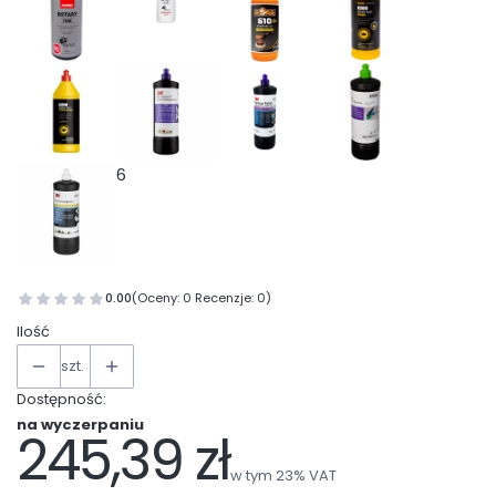
6
0.00
(Oceny: 0 Recenzje: 0)
Ilość
szt.
Dostępność:
na wyczerpaniu
245,39 zł
Cena
w tym 23% VAT
w tym
23%
VAT