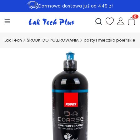
Darmowa dostawa już od 449 zł
Rabaty -30% na wybrane produkty
Otwórz wyszukiwark
Produ
Lak Tech
ŚRODKI DO POLEROWANIA
pasty i mleczka polerskie