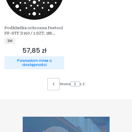
Podkładka ochronna Festool
PP-STF D150 / 2 SZT. 3M
30089F
PRODUCENT
3M
57,85 zł
Cena
Powiadom mnie o
dostępności
Strona
z 2