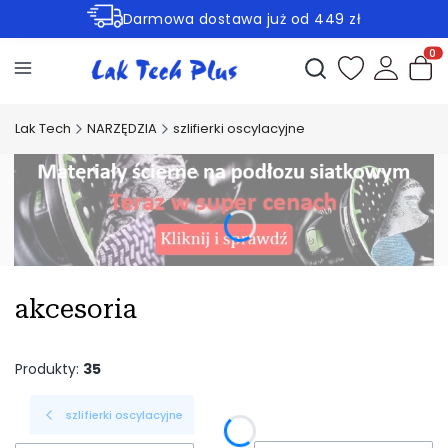
Darmowa dostawa już od 449 zł
Rabaty -30% na wybrane produkty
Otwórz wyszukiwark
Produ
Lak Tech
NARZĘDZIA
szlifierki oscylacyjne
akcesoria
Produkty:
35
szlifierki oscylacyjne