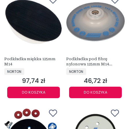
Podkładka miękka 125mm
Podkładka pod fibrę
M14
nylonowa 125mm M14
69957382829
PRODUCENT
PRODUCENT
NORTON
NORTON
97,74 zł
46,72 zł
Cena
Cena
DO KOSZYKA
DO KOSZYKA