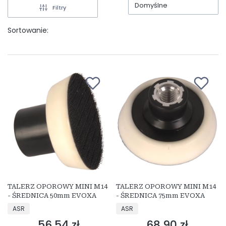
Domyślne
Filtry
Sortowanie:
TALERZ OPOROWY MINI M14
TALERZ OPOROWY MINI M14
- ŚREDNICA 50mm EVOXA
- ŚREDNICA 75mm EVOXA
PRODUCENT
PRODUCENT
ASR
ASR
56,54 zł
68,90 zł
Cena
Cena