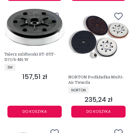
Talerz szlifierski ST-STF-
D77/6-M5 W
PRODUCENT
3M
157,51 zł
Cena
NORTON Podkładka Multi-
Air Twarda
PRODUCENT
NORTON
235,24 zł
Cena
DO KOSZYKA
DO KOSZYKA