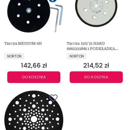
Tarcza MEDIUM 6H
Tarcza 150/15 HARD
66623338451 PODKŁADKA
TWARDA
PRODUCENT
PRODUCENT
NORTON
NORTON
142,66 zł
214,52 zł
Cena
Cena
DO KOSZYKA
DO KOSZYKA