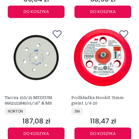
DO KOSZYKA
DO KOSZYKA
Tarcza 150/15 MEDIUM
Podkładka Hookit 75mm
66623338450 5/16” & M8
gwint 1/4-20
PRODUCENT
PRODUCENT
NORTON
3M
187,08 zł
118,47 zł
Cena
Cena
DO KOSZYKA
DO KOSZYKA