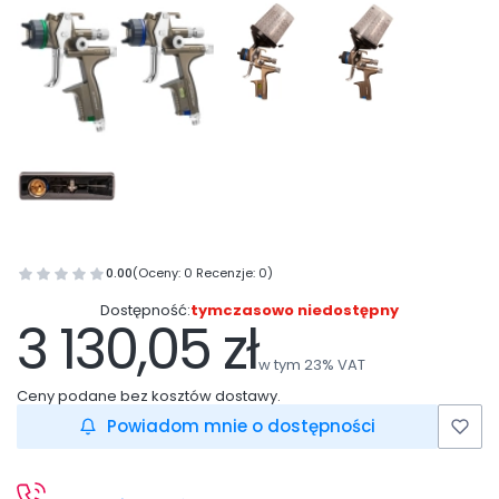
0.00
(Oceny: 0 Recenzje: 0)
Dostępność:
tymczasowo niedostępny
3 130,05 zł
Cena
w tym 23% VAT
w tym
23%
VAT
Ceny podane bez kosztów dostawy.
Powiadom mnie o dostępności