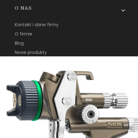
O NAS
Kontakt i dane firmy
O firmie
Blog
Nowe produkty
Promocje
Wyprzedaż
3M Nowości
ul. Płochocińska 113B
03-044, Warszawa
e_biuro@laktech.pl