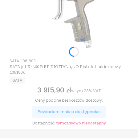
Kod produktu
SATA-1061803
SATA jet X5500 B RP DIGITAL 1,3 O Pistolet lakierniczy
1061803
PRODUCENT
SATA
3 915,90 zł
Cena brutto
w tym
23%
VAT
Ceny podane bez kosztów dostawy.
Powiadom mnie o dostępności
Dostępność:
tymczasowo niedostępny