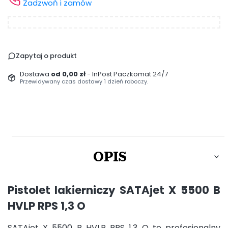
Zadzwoń i zamów
Zapytaj o produkt
Dostawa
od 0,00 zł
- InPost Paczkomat 24/7
Przewidywany czas dostawy 1 dzień roboczy.
OPIS
Pistolet lakierniczy SATAjet X 5500 B
HVLP RPS 1,3 O
SATAjet X 5500 B HVLP RPS 1,3 O to profesjonalny