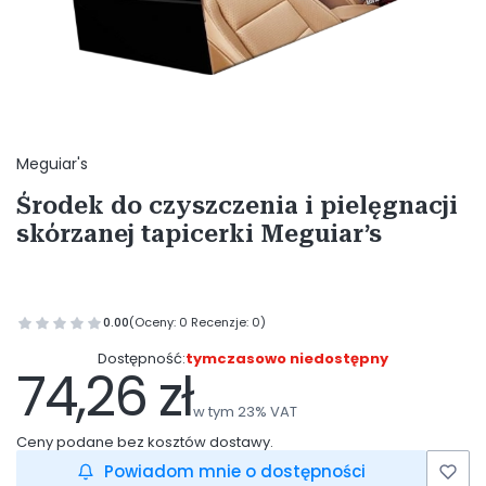
Etykiety
Meguiar's
Środek do czyszczenia i pielęgnacji
skórzanej tapicerki Meguiar’s
0.00
(Oceny: 0 Recenzje: 0)
Dostępność:
tymczasowo niedostępny
74,26 zł
Cena
w tym 23% VAT
w tym
23%
VAT
Ceny podane bez kosztów dostawy.
Powiadom mnie o dostępności