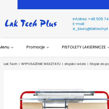
Infolinia:
+48 509 74
E-mail:
e_biuro@laktech.pl
Menu
Promocje
PISTOLETY LAKIERNICZE
Lak Tech
WYPOSAŻENIE WASZTATU
stojaki i wózki
Stojak do 