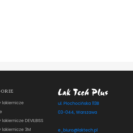
GORIE
y lakiernicze
ul. Płochocińska 113B
e
03-044, Warszawa
y lakiernicze DEVILBISS
y lakiernicze 3M
e_biuro@laktech.pl