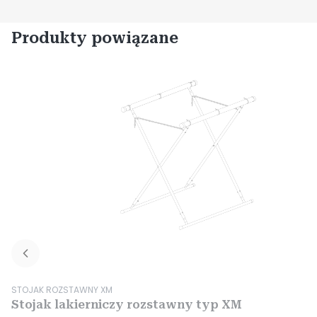
Produkty powiązane
Kod produktu
STOJAK ROZSTAWNY XM
Stojak lakierniczy rozstawny typ XM