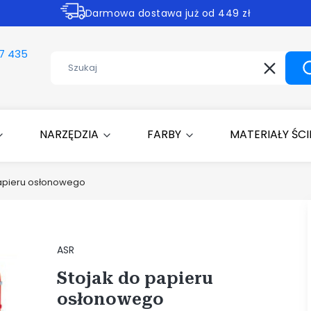
Darmowa dostawa już od 449 zł
Rabaty -30% na wybrane produkty
7 435
Wyczyść
NARZĘDZIA
FARBY
MATERIAŁY ŚC
papieru osłonowego
Etykiety
ASR
Stojak do papieru
osłonowego