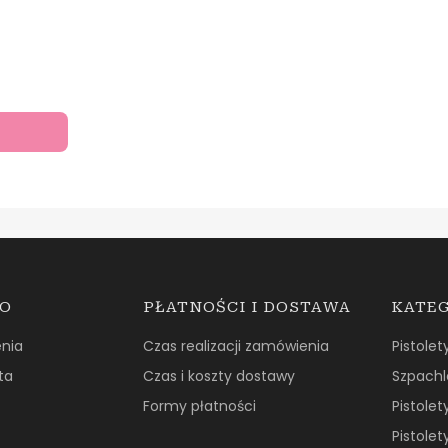
TO
PŁATNOŚCI I DOSTAWA
KATE
nia
Czas realizacji zamówienia
Pistolet
ta
Czas i koszty dostawy
Szpachl
Formy płatności
Pistolet
Pistolet