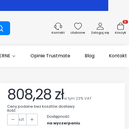
Produk
Szukaj
Ulubione
Zaloguj się
Koszyk
Kontakt
IERNE
Opinie Trustmate
Blog
Kontakt
808,28 zł
Cena
w tym 23% VAT
w tym
23%
VAT
Ceny podane bez kosztów dostawy.
Ilość
Dostępność:
szt.
na wyczerpaniu