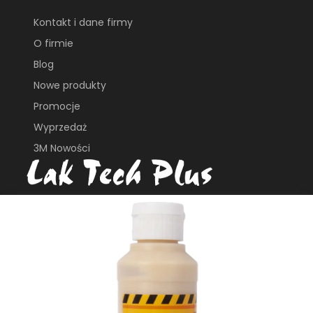
Kontakt i dane firmy
O firmie
Blog
Nowe produkty
Promocje
Wyprzedaż
3M Nowości
ul. Płochocińska 113B
03-044, Warszawa
e_biuro@laktech.pl
+ 48 501 737 002