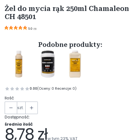
Żel do mycia rąk 250ml Chamaleon
CH 48501
5.0
(
1
)
Podobne produkty:
0.00
(Oceny: 0 Recenzje: 0)
Ilość
szt.
Dostępność:
średnia ilość
8,78 zł
Cena
w tym 23% VAT
w tym
23%
VAT