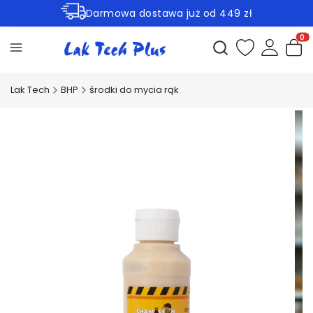
Darmowa dostawa już od 449 zł
Rabaty -30% na wybrane produkty
Otwórz wyszukiwark
Produ
Lak Tech
BHP
środki do mycia rąk