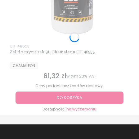
Kod produktu
CH-48553
Żel do mycia rąk 3L Chamaleon CH 48553
PRODUCENT
CHAMALEON
61,32 zł
Cena brutto
w tym
23%
VAT
Ceny podane bez kosztów dostawy.
DO KOSZYKA
Dostępność:
na wyczerpaniu