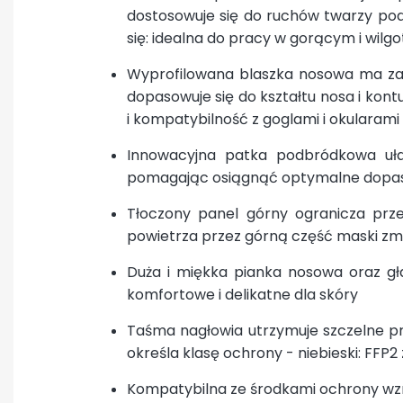
dostosowuje się do ruchów twarzy pod
się: idealna do pracy w gorącym i wil
Wyprofilowana blaszka nosowa ma zakr
dopasowuje się do kształtu nosa i kon
i kompatybilność z goglami i okularam
Innowacyjna patka podbródkowa uła
pomagając osiągnąć optymalne dopa
Tłoczony panel górny ogranicza prz
powietrza przez górną część maski zmn
Duża i miękka pianka nosowa oraz g
komfortowe i delikatne dla skóry
Taśma nagłowia utrzymuje szczelne pr
określa klasę ochrony - niebieski: FFP2
Kompatybilna ze środkami ochrony wzr