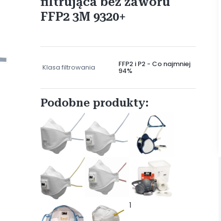
filtrująca bez zaworu
FFP2 3M 9320+
FFP2 i P2 - Co najmniej
Klasa filtrowania
94%
Podobne produkty:
1