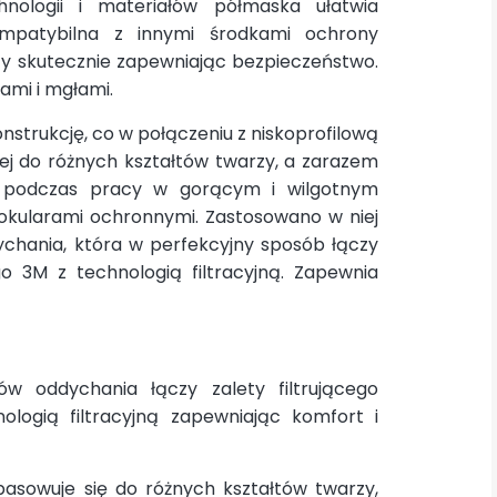
hnologii i materiałów półmaska ułatwia
ompatybilna z innymi środkami ochrony
rzy skutecznie zapewniając bezpieczeństwo.
ami i mgłami.
nstrukcję, co w połączeniu z niskoprofilową
j do różnych kształtów twarzy, a zarazem
a podczas pracy w gorącym i wilgotnym
 okularami ochronnymi. Zastosowano w niej
dychania, która w perfekcyjny sposób łączy
go 3M z technologią filtracyjną. Zapewnia
rów oddychania łączy zalety filtrującego
logią filtracyjną zapewniając komfort i
asowuje się do różnych kształtów twarzy,