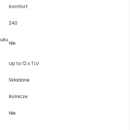
Komfort
240
uku
Nie
Up to 12 x TLV
Składane
Rolnicze
Nie