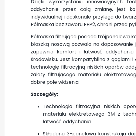
Dzięki wykorzystaniu innowacyjnych tec
oddychanie przez całą zmianę, jest k
indywidualnej i doskonale przylega do twa
Półmaska bez zaworu FFP2, chroni przed pył
Półmaska filtrująca posiada trójpanelową ko
blaszką nosową pozwala na dopasowanie je
zapewnia komfort i łatwość oddychani
środowisku. Jest kompatybilna z goglami i
technologię filtracyjną niskich oporów od
zalety filtrującego materiału elektretowe
dobre pole widzenia.
Szczegóły:
Technologia filtracyjna niskich opo
materiału elektretowego 3M z techno
łatwość oddychania
Składana 3-panelowa konstrukcja dop