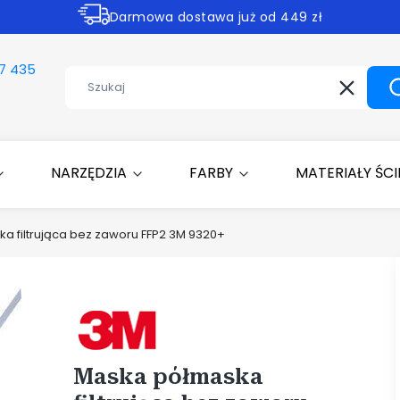
Darmowa dostawa już od 449 zł
Rabaty -30% na wybrane produkty
7 435
Wyczyść
NARZĘDZIA
FARBY
MATERIAŁY ŚC
a filtrująca bez zaworu FFP2 3M 9320+
Etykiety
Maska półmaska