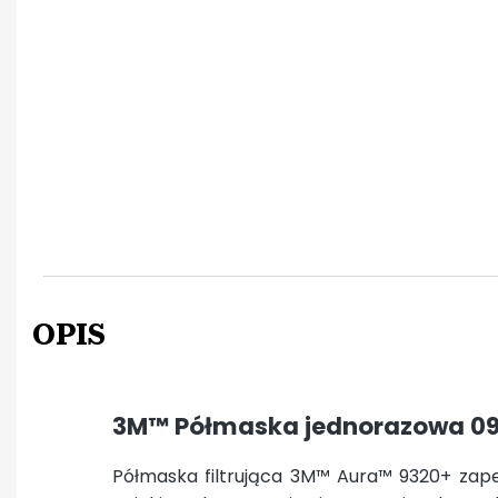
OPIS
3M™ Półmaska jednorazowa 09
Półmaska filtrująca 3M™ Aura™ 9320+ zapew