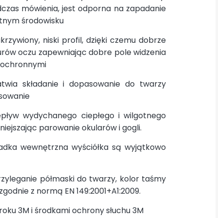
czas mówienia, jest odporna na zapadanie
gotnym środowisku
zywiony, niski profil, dzięki czemu dobrze
turów oczu zapewniając dobre pole widzenia
i ochronnymi
twia składanie i dopasowanie do twarzy
sowanie
epływ wydychanego ciepłego i wilgotnego
iejszając parowanie okularów i gogli.
ładka wewnętrzna wyściółka są wyjątkowo
zyleganie półmaski do twarzy, kolor taśmy
 zgodnie z normą EN 149:2001+A1:2009.
oku 3M i środkami ochrony słuchu 3M