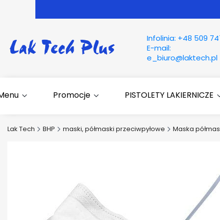
Infolinia:
+48 509 74
E-mail:
e_biuro@laktech.pl
Menu
Promocje
PISTOLETY LAKIERNICZE
Lak Tech
BHP
maski, półmaski przeciwpyłowe
Maska półmask