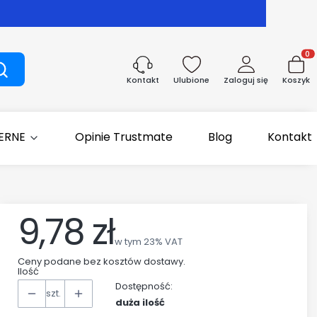
Produk
Szukaj
Ulubione
Zaloguj się
Koszyk
Kontakt
IERNE
Opinie Trustmate
Blog
Kontakt
9,78 zł
Cena
w tym 23% VAT
w tym
23%
VAT
Ceny podane bez kosztów dostawy.
Ilość
Dostępność:
szt.
duża ilość