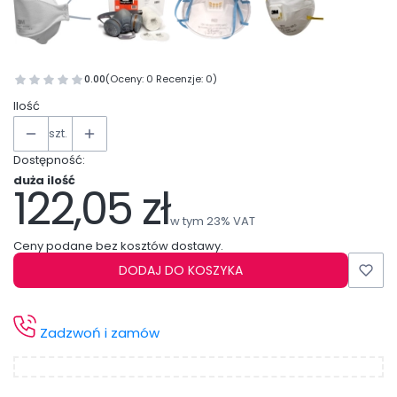
0.00
(Oceny: 0 Recenzje: 0)
Ilość
szt.
Dostępność:
duża ilość
122,05 zł
Cena
w tym 23% VAT
w tym
23%
VAT
Ceny podane bez kosztów dostawy.
DODAJ DO KOSZYKA
Zadzwoń i zamów