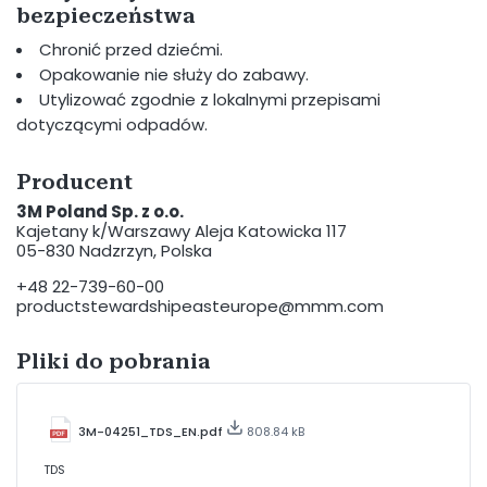
bezpieczeństwa
Chronić przed dziećmi.
Opakowanie nie służy do zabawy.
Utylizować zgodnie z lokalnymi przepisami
dotyczącymi odpadów.
Producent
3M Poland Sp. z o.o.
Kajetany k/Warszawy Aleja Katowicka 117
05-830 Nadzrzyn, Polska
+48 22-739-60-00
productstewardshipeasteurope@mmm.com
Pliki do pobrania
3M-04251_TDS_EN.pdf
808.84 kB
TDS