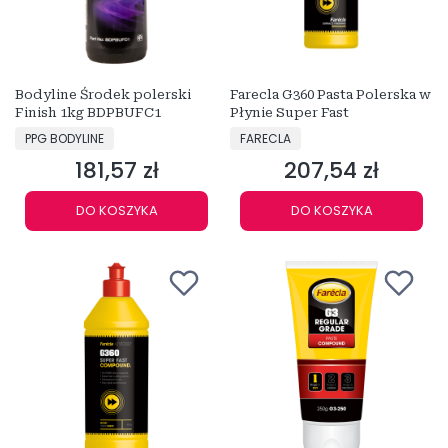
Bodyline Środek polerski
Farecla G360 Pasta Polerska w
Finish 1kg BDPBUFC1
Płynie Super Fast
PRODUCENT
PRODUCENT
PPG BODYLINE
FARECLA
181,57 zł
207,54 zł
Cena
Cena
DO KOSZYKA
DO KOSZYKA