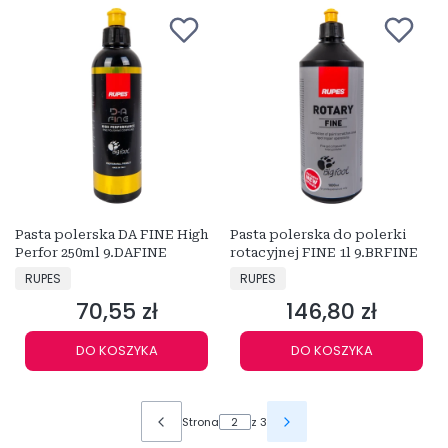
Pasta polerska DA FINE High
Pasta polerska do polerki
Perfor 250ml 9.DAFINE
rotacyjnej FINE 1l 9.BRFINE
PRODUCENT
PRODUCENT
RUPES
RUPES
70,55 zł
146,80 zł
Cena
Cena
DO KOSZYKA
DO KOSZYKA
Strona
z 3