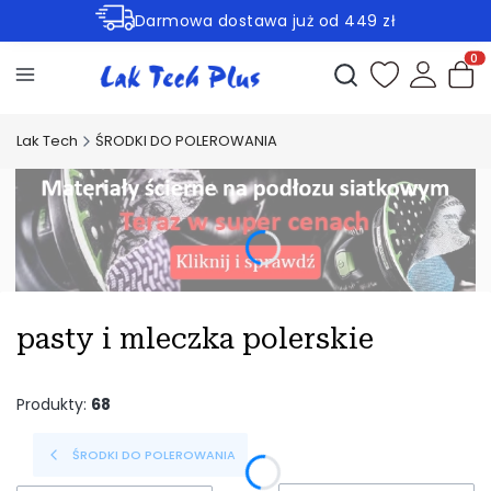
Darmowa dostawa już od 449 zł
Rabaty -30% na wybrane produkty
Otwórz wyszukiwark
Produ
Lak Tech
ŚRODKI DO POLEROWANIA
pasty i mleczka polerskie
Produkty:
68
ŚRODKI DO POLEROWANIA