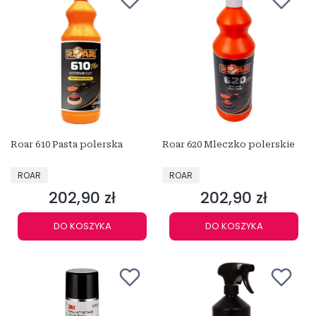
Roar 610 Pasta polerska
Roar 620 Mleczko polerskie
PRODUCENT
PRODUCENT
ROAR
ROAR
202,90 zł
202,90 zł
Cena
Cena
DO KOSZYKA
DO KOSZYKA