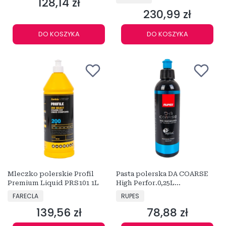
128,14 zł
Cena
230,99 zł
Cena
DO KOSZYKA
DO KOSZYKA
Mleczko polerskie Profil
Pasta polerska DA COARSE
Premium Liquid PRS101 1L
High Perfor.0,25L
9.DACOARSE
PRODUCENT
PRODUCENT
FARECLA
RUPES
139,56 zł
78,88 zł
Cena
Cena