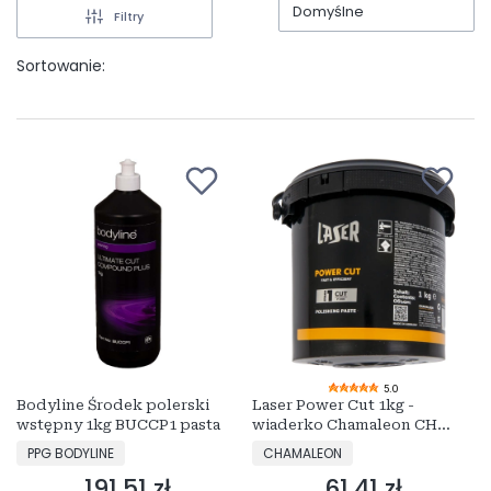
Domyślne
Filtry
Sortowanie:
5.0
Bodyline Środek polerski
Laser Power Cut 1kg -
wstępny 1kg BUCCP1 pasta
wiaderko Chamaleon CH
49930
PRODUCENT
PRODUCENT
PPG BODYLINE
CHAMALEON
191,51 zł
61,41 zł
Cena
Cena