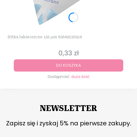
Sitka lakiernicze 125 µm 63642530324
0,33 zł
Cena
DO KOSZYKA
Dostępność:
duża ilość
NEWSLETTER
Zapisz się i zyskaj 5% na pierwsze zakupy.