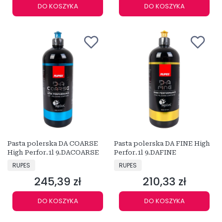
DO KOSZYKA
DO KOSZYKA
Pasta polerska DA COARSE
Pasta polerska DA FINE High
High Perfor.1l 9.DACOARSE
Perfor.1l 9.DAFINE
PRODUCENT
PRODUCENT
RUPES
RUPES
245,39 zł
210,33 zł
Cena
Cena
DO KOSZYKA
DO KOSZYKA