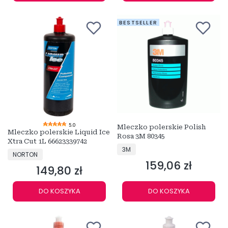
BESTSELLER
5.0
Mleczko polerskie Polish
Mleczko polerskie Liquid Ice
Rosa 3M 80345
Xtra Cut 1L 66623339742
PRODUCENT
3M
PRODUCENT
NORTON
159,06 zł
Cena
149,80 zł
Cena
DO KOSZYKA
DO KOSZYKA