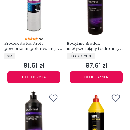
5.0
Środek do kontroli
Bodyline Środek
powierzchni polerowanej 3M
nabłyszczający i ochronny po
55535
polerowaniu 1L BSH1
PRODUCENT
PRODUCENT
3M
PPG BODYLINE
81,61 zł
97,61 zł
Cena
Cena
DO KOSZYKA
DO KOSZYKA