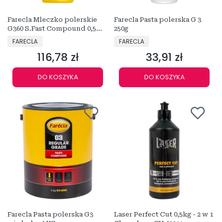
Farecla Mleczko polerskie
Farecla Pasta polerska G 3
G360 S.Fast Compound 0,5
250g
SFC501
PRODUCENT
PRODUCENT
FARECLA
FARECLA
116,78 zł
33,91 zł
Cena
Cena
DO KOSZYKA
DO KOSZYKA
Farecla Pasta polerska G3
Laser Perfect Cut 0,5kg - 2 w 1