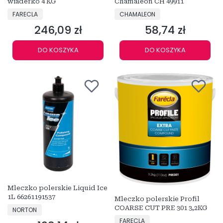
wiaderko 4 KG
Chamaleon CH 49911
PRODUCENT
PRODUCENT
FARECLA
CHAMALEON
246,09 zł
58,74 zł
Cena
Cena
DO KOSZYKA
DO KOSZYKA
Mleczko polerskie Liquid Ice
1L 66261191537
Mleczko polerskie Profil
PRODUCENT
COARSE CUT PRE 301 3,2KG
NORTON
PRODUCENT
FARECLA